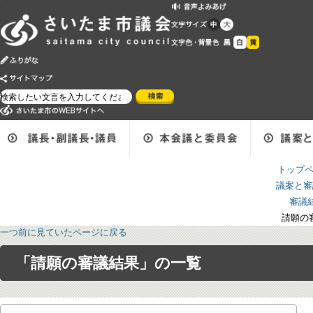
ト
議
請
ページの本文です。
一つ前に見ていたページに戻る
「請願の審議結果」の一覧