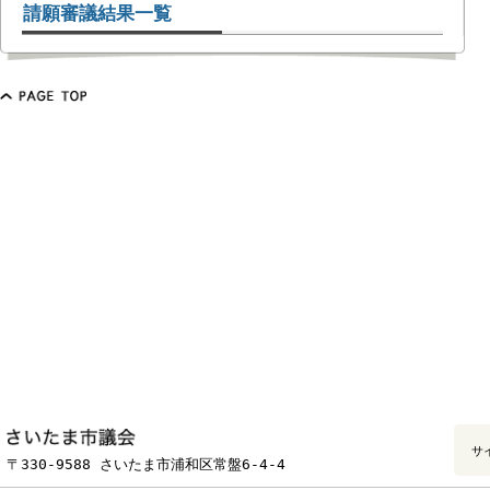
請願審議結果一覧
フッターです。