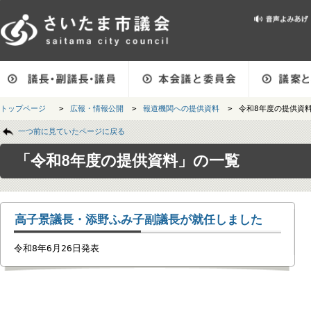
メインメニューです。
トップページ
>
広報・情報公開
>
報道機関への提供資料
>
令和8年度の提
ページの本文です。
一つ前に見ていたページに戻る
「令和8年度の提供資料」の一覧
高子景議長・添野ふみ子副議長が就任しました
令和8年6月26日発表