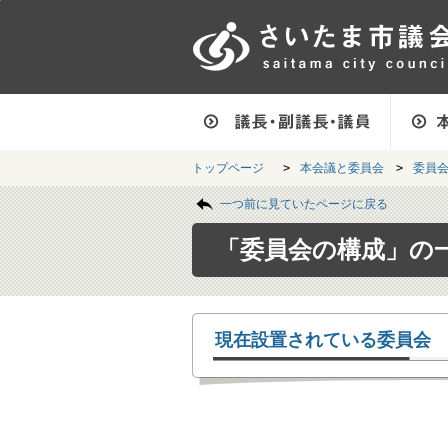
フッターへ移動
ページの先頭です。
ページ本文へ移動
ページの先頭に戻る
メインメニューへ移動
フッターメニューです。
メインメニューです。
トップページ
>
本会議と委員会
>
委員
ページの本文です。
一つ前に見ていたページに戻る
「委員会の構成」の
現在設置されている委員会