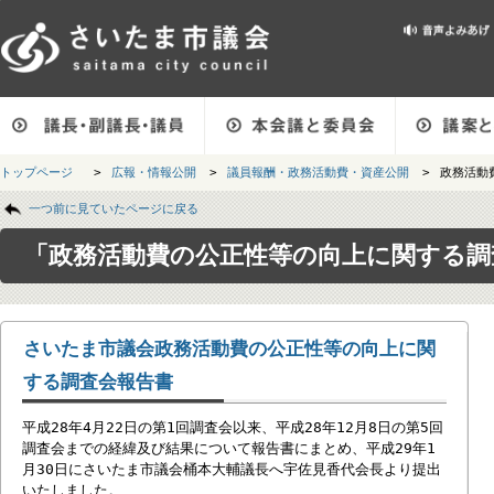
メインメニューです。
トップページ
>
広報・情報公開
>
議員報酬・政務活動費・資産公開
>
政
ページの本文です。
一つ前に見ていたページに戻る
「政務活動費の公正性等の向上に関す
さいたま市議会政務活動費の公正性等の向上に関
する調査会報告書
平成28年4月22日の第1回調査会以来、平成28年12月8日の第5回
調査会までの経緯及び結果について報告書にまとめ、平成29年1