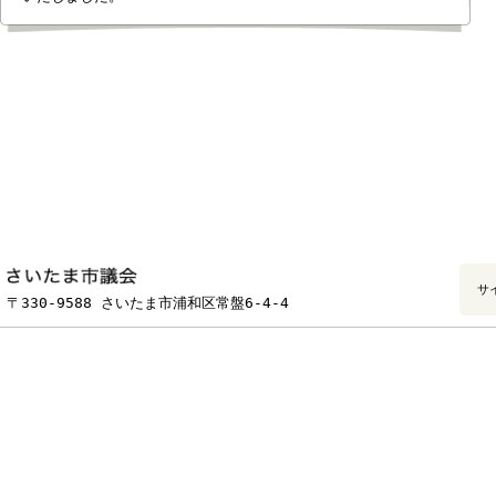
月30日にさいたま市議会桶本大輔議長へ宇佐見香代会長より提出
いたしました。
フッターです。
〒330-9588 さいたま市浦和区常盤6-4-4