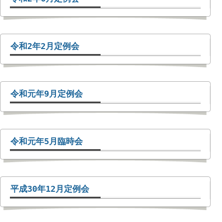
令和2年6月定例会
令和2年2月定例会
令和元年9月定例会
令和元年5月臨時会