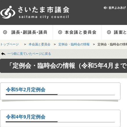
メインメニューです。
トップページ
>
本会議と委員会
>
定例会・臨時会の情報
>
定例会・臨時会
ページの本文です。
一つ前に見ていたページに戻る
「定例会・臨時会の情報（令和5年4月
令和5年2月定例会
令和4年9月定例会