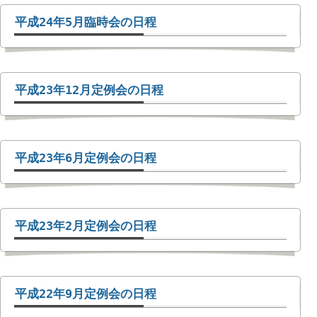
平成25年2月定例会の日程
平成24年9月定例会の日程
平成24年5月臨時会の日程
平成23年12月定例会の日程
平成23年6月定例会の日程