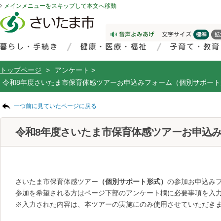
メインメニューをスキップして本文へ移動
フッターへ移動
ページの先頭です。
ページの先頭に戻る
メインメニューへ移動
サイト内検索。検索したいキーワードを入力し、検索ボタンをクリックもしくはキーボードのエンターキーを押してください。
メインメニューです。
トップページ
>
アンケート >
令和8年度さいたま市保育体感ツアーお申込みフォーム（個別サポート
ページの本文です。
一つ前に見ていたページに戻る
令和8年度さいたま市保育体感ツアーお申込
さいたま市保育体感ツアー
（個別サポート形式）
の参加お申込み
参加を希望される方はページ下部のアンケート欄に必要事項を入
※入力された内容は、本ツアーの実施にのみ使用させていただき