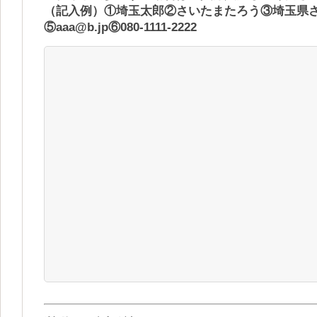
（記入例）①埼玉太郎②さいたまたろう③埼玉県
⑤aaa@b.jp⑥080-1111-2222