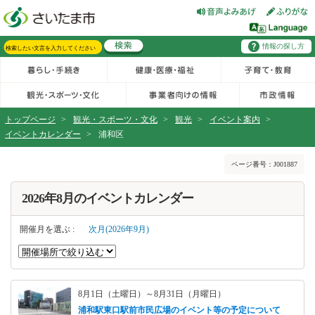
フッターへ移動
ページの先頭です。
ページの先頭に戻る
メインメニューへ移動
情報の探し方
メインメニューです。
サイト内検索。検索したいキーワードを入力し、検索ボタンをクリックもしくはキーボードのエンターキーを押してください。
トップページ
>
観光・スポーツ・文化
>
観光
>
イベント案内
>
イベントカレンダー
>
浦和区
ページの本文です。
ページ番号：J001887
2026年8月のイベントカレンダー
開催月を選ぶ :
次月(2026年9月)
8月1日（土曜日）～8月31日（月曜日）
浦和駅東口駅前市民広場のイベント等の予定について