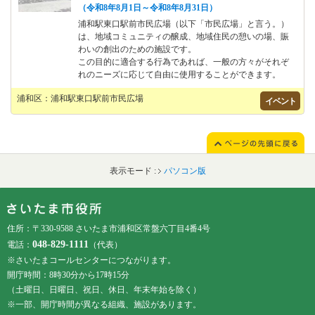
（令和8年8月1日～令和8年8月31日）
浦和駅東口駅前市民広場（以下「市民広場」と言う。）
は、地域コミュニティの醸成、地域住民の憩いの場、賑
わいの創出のための施設です。
この目的に適合する行為であれば、一般の方々がそれぞ
れのニーズに応じて自由に使用することができます。
浦和区：浦和駅東口駅前市民広場
イベント
表示モード :
パソコン版
フッターです。
フッターメニューです。
住所：〒330-9588 さいたま市浦和区常盤六丁目4番4号
048-829-1111
電話：
（代表）
※さいたまコールセンターにつながります。
開庁時間：8時30分から17時15分
（土曜日、日曜日、祝日、休日、年末年始を除く）
※一部、開庁時間が異なる組織、施設があります。