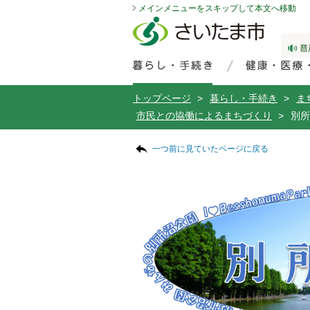
メインメニューをスキップして本文へ移動
フッターへ移動
ページの先頭です。
ページの先頭に戻る
メインメニューへ移動
サイト内検索。検索したいキーワードを入力し、検索ボタンをクリックもしくはキーボードのエンターキーを押してください。
メインメニューです。
トップページ
>
暮らし・手続き
>
ま
市民との協働によるまちづくり
>
別所
ページの本文です。
一つ前に見ていたページに戻る