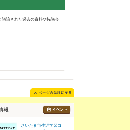
て議論された過去の資料や協議会
）
）
）
）
情報
さいたま市生涯学習コ