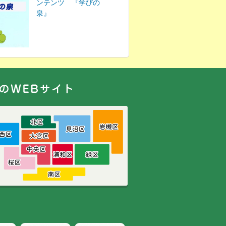
ンテンツ 『学びの
泉』