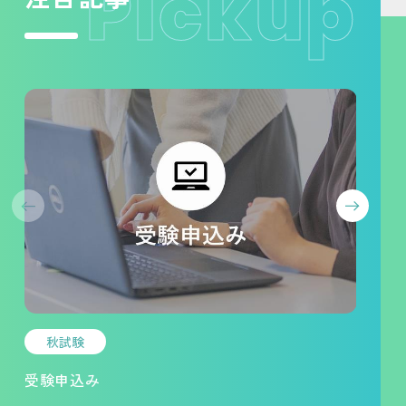
前へ
次へ
秋試験
受験申込み
受験