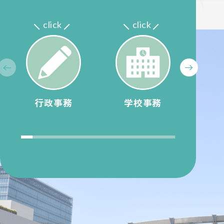
click
click
前へ
次へ
行政事務
学校事務