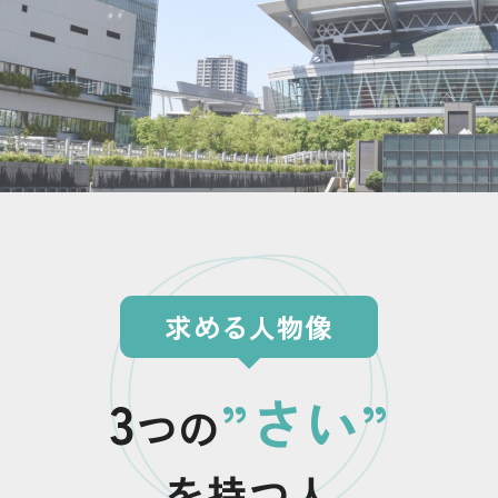
求める人物像
3
さい
つの
を持つ人