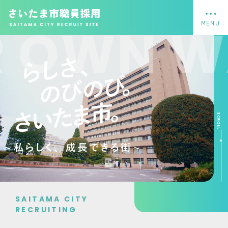
フッターへ移動
メインメニューへ移動
メインメニューをスキップして本文へ移動
メインメニューをスキップしてお知らせへ移動
SAITAMA CITY
RECRUITING