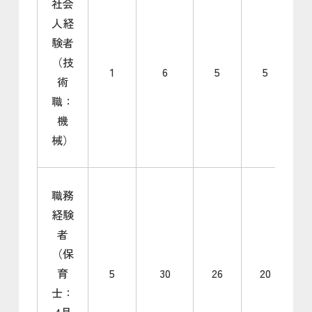
社会
人経
験者
（技
1
6
5
5
術
職：
機
械）
職務
経験
者
（保
育
5
30
26
20
士：
4月