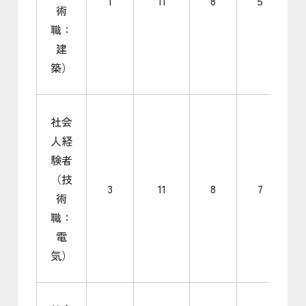
1
11
8
5
術
職：
建
築）
社会
人経
験者
（技
3
11
8
7
術
職：
電
気）