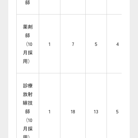
師
薬剤
師
（10
1
7
5
4
月採
用）
診療
放射
線技
師
1
18
13
5
（10
月採
用）