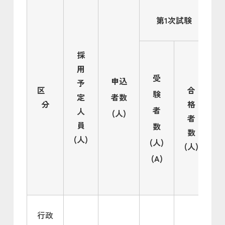
第1次試験
採
用
受
申込
予
区
合
験
定
者数
分
格
者
人
(人)
者
員
数
数
(人)
(人)
(人)
(
(A)
行政