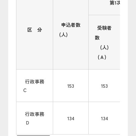
第1次試験
申込者数
受験者
区 分
合
(人)
数
(人)
(
(Ａ)
行政事務
153
153
Ｃ
行政事務
134
134
D