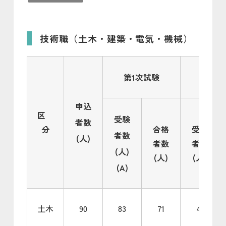
技術職（土木・建築・電気・機械）
第1次試験
第2
申込
区
受験
者数
分
合格
受験
者数
(人)
者数
者数
(人)
(人)
(人)
(A)
土木
90
83
71
41