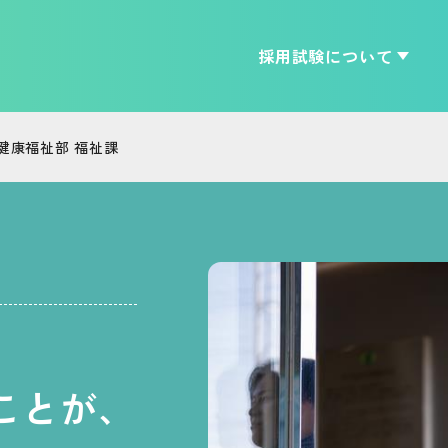
採用試験について
メインメニューです。
健康福祉部 福祉課
ことが、