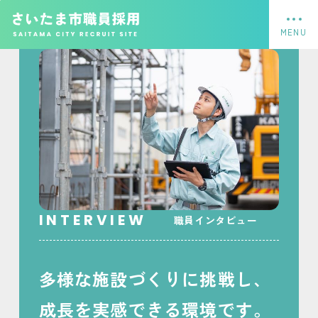
フッターへ移動
メインメニューへ移動
メインメニューをスキップして本文へ移動
メインメニューをスキップしてお知らせへ移動
ページの本文です。
職員インタビュー
多様な施設づくりに挑戦し、
成長を実感できる環境です。