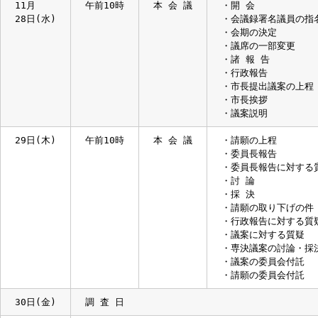
月日・曜
開議時刻
会 議 名
摘 
11月
午前10時
本 会 議
・開 会
28日(水)
・会議録署名議員
・会期の決定
・議席の一部変更
・諸 報 告
・行政報告
・市長提出議案の
・市長挨拶
・議案説明
29日(木)
午前10時
本 会 議
・請願の上程
・委員長報告
・委員長報告に対
・討 論
・採 決
・請願の取り下げ
・行政報告に対す
・議案に対する質
・専決議案の討論