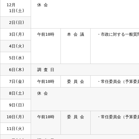
・議案の委員会付
・請願の委員会付
30日(金)
調 査 日
12月
休 会
1日(土)
2日(日)
3日(月)
午前10時
本 会 議
・市政に対する一
4日(火)
5日(水)
6日(木)
調 査 日
7日(金)
午前10時
委 員 会
・常任委員会（予
8日(土)
休 会