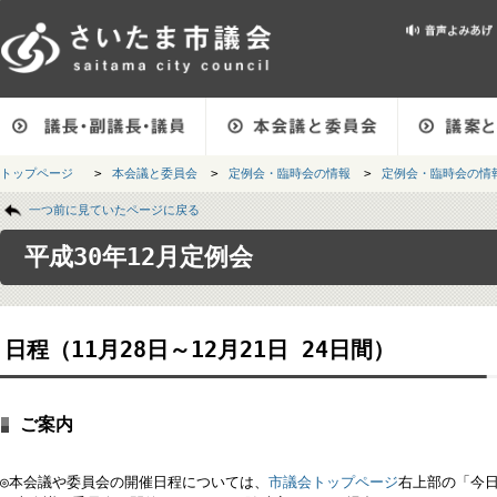
メインメニューです。
トップページ
>
本会議と委員会
>
定例会・臨時会の情報
>
定例会・臨時会
ページの本文です。
一つ前に見ていたページに戻る
平成30年12月定例会
日程（11月28日～12月21日 24日間）
ご案内