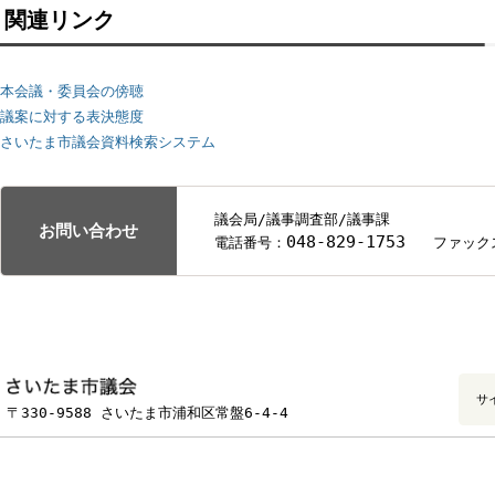
20日(木)
午前10時
本 会 議
・委員長報告
・委員長報告に対
21日(金)
午前10時
本 会 議
・討 論
・採 決
・閉 会
関連リンク
本会議・委員会の傍聴
議案に対する表決態度
さいたま市議会資料検索システム
議会局/議事調査部/議事課
お問い合わせ
048-829-1753
電話番号：
ファ