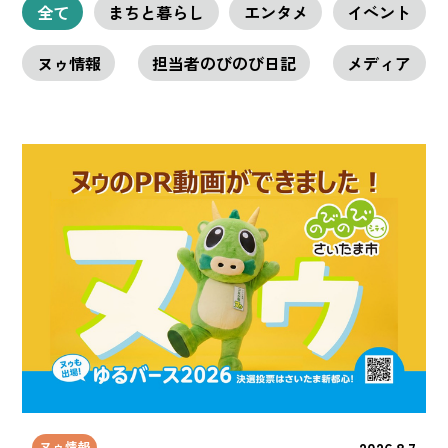
全て
まちと暮らし
エンタメ
イベント
推しポイント
ヌゥ情報
担当者のびのび日記
メディア
ローカルボイス
さいたまスゴい！
ヌゥの部屋
行ってみる？
2026.8.7
ヌゥ情報