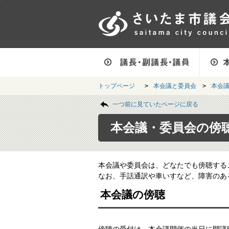
フッターへ移動
ページの先頭です。
ページ本文へ移動
ページの先頭に戻る
メインメニューへ移動
フッターメニューです。
メインメニューです。
トップページ
>
本会議と委員会
>
本会
ページの本文です。
一つ前に見ていたページに戻る
本会議・委員会の傍
本会議や委員会は、どなたでも傍聴する
なお、手話通訳や車いすなど、障害のあ
本会議の傍聴