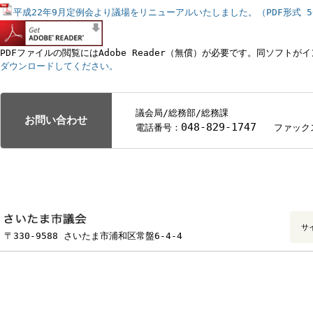
関連ダウンロードファイル
平成22年9月定例会より議場をリニューアルいたしました。（PDF形
PDFファイルの閲覧にはAdobe Reader（無償）が必要です。同
ダウンロードしてください。
議会局/総務部/総務課
お問い合わせ
048-829-1747
電話番号：
ファ
フッターです。
〒330-9588 さいたま市浦和区常盤6-4-4