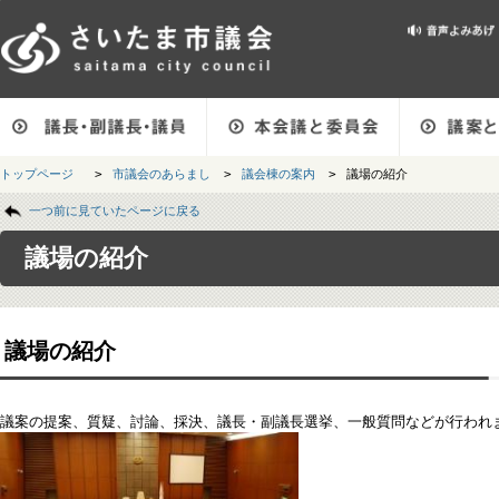
メインメニューです。
トップページ
>
市議会のあらまし
>
議会棟の案内
>
議場の紹介
ページの本文です。
一つ前に見ていたページに戻る
議場の紹介
議場の紹介
議案の提案、質疑、討論、採決、議長・副議長選挙、一般質問などが行