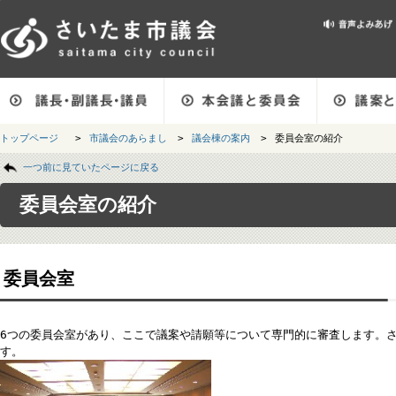
メインメニューです。
トップページ
>
市議会のあらまし
>
議会棟の案内
>
委員会室の紹介
ページの本文です。
一つ前に見ていたページに戻る
委員会室の紹介
委員会室
6つの委員会室があり、ここで議案や請願等について専門的に審査しま
す。