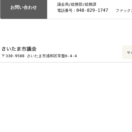
議会局/総務部/総務課
お問い合わせ
048-829-1747
電話番号：
ファ
フッターです。
〒330-9588 さいたま市浦和区常盤6-4-4