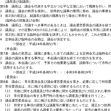
(3) 議決機関として活発な議論を通じ、市民の意見の調整を行い
(4) 内外の社会経済情勢の変化に的確かつ柔軟に対応するため、
(5) 第7条第1項の本会議、第8条第1項の委員会その他この条例
(6) 議会への理解と信頼の向上のため、議会運営の透明性を確保
(7) 議会の組織の編成に当たっては、その時々の市政に関する課
一部改正〔令和3年条例19号〕
（議長及び副議長）
第5条 議長は、議会を代表する中立かつ公平な立場において職務を行
2 議長は、議会の秩序を保持し、効率的な議事の整理に努め、議会の
3 前2項の規定は、副議長が議長の職務を行う場合に準用する。
（臨時会の招集及び会期）
第6条 議長は、付議すべき事件があるときは、議会運営委員会の議決
2 議員は、その定数の4分の1以上の者により、臨時会の招集を市長に
3 前2項に規定する臨時会の招集を請求したにもかかわらず、これが
4 定例会及び臨時会の会期は、議会が決定する。
一部改正〔平成24年条例51号〕
（本会議）
第7条 議会の意思は、議場に参集した全ての議員による定例会又は臨
2 議会の議決を要する事件は、本会議の議決を経てその効力を生ずる
3 議会は、本会議において、予算その他重要な議案、請願等について
活用するものとする。
一部改正〔平成24年条例51号〕・〔令和3年条例19号〕