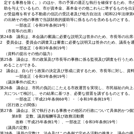
法により広報の充実に努めなければならない。
一部改正〔令和3年条例19号〕
（会議録等）
第22条 議長は、本会議の議事等の会議録を作成し、及び保管する。
2 委員会の議事等の記録は、委員長が作成し、議長が保管する。
3 第1項の会議録及び前項の記録は、写しの閲覧、インターネットの
その他相当の理由があると認めるときは、この限りでない。
一部改正〔令和3年条例19号〕
第7章 市長等との関係
一部改正〔令和3年条例19号〕
（市長等との関係）
第23条 議会は、市長等の事務の適正な執行を確保するため、厳正な
2 前項の市長等の事務は、地域における事務及びその他の事務で法律
があることその他の事由により議会の検査の対象とすることが適当でな
定する事務を除く。）のほか、市の予算の適正な執行を確保するため
助を与えているもの、市が資本金、基本金その他これらに準ずるもの
が受益権を有する不動産の信託の受託者及び地方自治法（昭和22年法
の出納その他の事務で当該財政的援助等に係るものを含めるものとす
一部改正〔令和3年条例19号〕
（市長等の出席）
第24条 議長は、本会議の審議に必要な説明又は答弁のため、市長等
2 委員会は、委員会の調査又は審査に必要な説明又は答弁のため、議