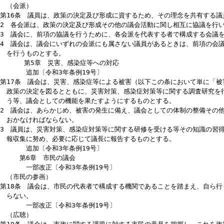
ることができる。
2 議会は、その公正性及び透明性の確保並びに自律性の向上に資する
くことができる。
一部改正〔平成23年条例60号〕
第4章 議員の活動及び会派
（議員の活動）
第15条 議員は、次に掲げる原則に従い活動するものとする。
(1) 市民の意見と市政に関する課題を的確に把握し、政策の決定
(2) 市民を代表する機関を構成する者として、市民福祉の向上と
(3) 市の政策の効果を適切に評価し、その公表に努めること。
(4) 議会における政策の決定の過程等について、市民に説明する
（会派）
第16条 議員は、政策の決定及び形成に資するため、その理念を共有
2 各会派は、政策の決定及び形成その他の議会活動に関し相互に協議
3 議会に、前項の協議を行うために、各会派を代表する者で構成する
4 議会は、議会にいずれの会派にも属さない議員があるときは、前項
を行うものとする。
第5章 災害、感染症等への対応
追加〔令和3年条例19号〕
第17条 議会は、災害、感染症等による被害（以下この条において単
政策の決定を図るとともに、災害対策、感染症対策等に関する調査研
う等、議会としての機能を果たすようにするものとする。