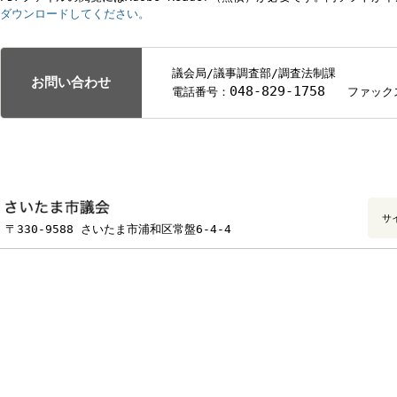
（施行期日）
1 この条例は、平成25年3月1日から施行する。
附 則（令和3年3月31日条例第1号抄）
（施行期日）
1 この条例は、令和3年4月1日から施行する。
附 則（令和6年7月9日条例第45号）
この条例は、公布の日から施行する。
関連ダウンロードファイル
議会基本条例（PDF形式 314キロバイト）
さいたま市議会基本条例逐条解説（PDF形式 874キロバイト）
PDFファイルの閲覧にはAdobe Reader（無償）が必要です。同
ダウンロードしてください。