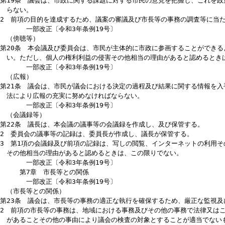
2 議会は、あらかじめ、被害の発生に備え、議会としての体制の整備
おかなければならない。
3 議員は、災害対策、感染症対策等に関する研修を受ける等その知識
報収集に努め、必要に応じて議長に報告するものとする。
追加〔令和3年条例19号〕
第6章 市民の議会
一部改正〔令和3年条例19号〕
（市民の参画）
第18条 議会は、市民の代表者で構成する機関であることを踏まえ、
らない。
一部改正〔令和3年条例19号〕
（広聴）
第19条 議会は、市政に関する課題に対する市民の意見を把握し、こ
らない。
2 前項の目的を達成するため、議案の審議及び市長等の事務の調査等
一部改正〔令和3年条例19号〕
（傍聴等）
第20条 本会議及び委員会は、市民が主体的に市政に参画することが
い。ただし、個人の権利利益の侵害その他相当の理由があると認める
一部改正〔令和3年条例19号〕
（広報）
第21条 議会は、市民が議会における決定の過程及び結果に関する情