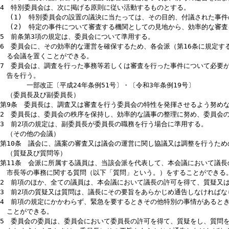
（委員会）
第8条 議会に、常任委員会及び議会運営委員会を置き、必要に応じて
2 常任委員会は、次に掲げる原則に従い活動するものとする。
(1) 市政に関する課題及び市の事務に関する調査並びに付託され
(2) 常任委員会の有する専門性の見地から調査及び審査を行うこ
3 議会運営委員会は、次に掲げる原則に従い活動するものとする。
(1) 所管する事項の調査又は議案等の審査に当たっては、適正か
(2) 議長の諮問に関する調査又は審査に当たっては、前号の趣旨
4 特別委員会は、次に掲げる原則に従い活動するものとする。
(1) 特別委員会の設置の議決に当たっては、その目的、付議され
(2) 特定の事件について審査する機関としての見地から、効率的
5 前条第3項の規定は、委員会について準用する。
6 委員会に、その効率的な運営を確保するため、各会派（第16条に規
る会議を置くことができる。
7 委員会は、調査を行った事務等若しくは審査を行った事件について
告を行う。
一部改正〔平成24年条例51号〕・〔令和3年条例19号〕
（委員長及び副委員長）
第9条 委員長は、調査又は審査を行う委員会の特性を発揮させるよう
2 委員長は、委員会の秩序を保持し、効率的な議事の整理に努め、委
3 前2項の規定は、副委員長が委員長の職務を行う場合に準用する。
（その他の会議）