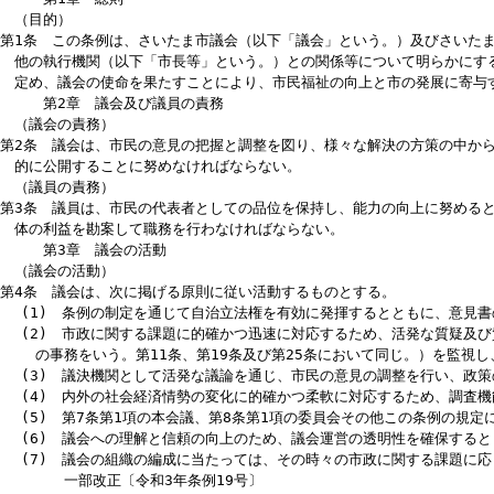
た「地方政府」の確立が必要である。
よって、さいたま市議会は、市の意思を決定する機関として、日本国
づき、その果たすべき責務を明らかにし、監視機能、調査機能、政策
向上と市の健全な発展を実現することを決意し、この条例を制定する
第1章 総則
（目的）
第1条 この条例は、さいたま市議会（以下「議会」という。）及びさ
他の執行機関（以下「市長等」という。）との関係等について明らか
定め、議会の使命を果たすことにより、市民福祉の向上と市の発展に
第2章 議会及び議員の責務
（議会の責務）
第2条 議会は、市民の意見の把握と調整を図り、様々な解決の方策の
的に公開することに努めなければならない。
（議員の責務）
第3条 議員は、市民の代表者としての品位を保持し、能力の向上に努
体の利益を勘案して職務を行わなければならない。
第3章 議会の活動
（議会の活動）
第4条 議会は、次に掲げる原則に従い活動するものとする。
(1) 条例の制定を通じて自治立法権を有効に発揮するとともに、
(2) 市政に関する課題に的確かつ迅速に対応するため、活発な質
の事務をいう。第11条、第19条及び第25条において同じ。）を