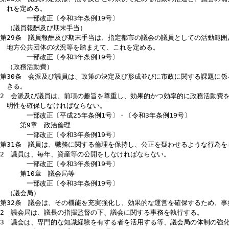
一部改正〔令和3年条例19号〕
（資料の提出その他の協力）
第25条 議会は、市の政策及び市長等の事務に係る監視及び調査を行
めることができる。
2 議会は、自ら行う政策の決定及び形成に資するため、市長等に対し
一部改正〔令和3年条例19号〕
（議決事件の拡大）
第26条 議会は、市民の負託にこたえる市政運営を実現し、市民福祉
大について検討し、その結果に基づき、必要な措置を講ずるものとす
一部改正〔平成23年条例60号〕・〔令和3年条例19号〕
（区行政との関係）
第27条 議会は、区で執行される事務その他区の行政について具体的
第8章 定数、議員報酬等及び政務活動費
改称〔平成25年条例1号〕、一部改正〔令和3年条例19号〕
（議員の定数）
第28条 議員の定数は、法令及びこの条例で定める活動の推進と、議
れを定める。
一部改正〔令和3年条例19号〕
（議員報酬及び期末手当）
第29条 議員報酬及び期末手当は、指定都市の議会の議員としての活
地方公共団体の状況等を踏まえて、これを定める。
一部改正〔令和3年条例19号〕