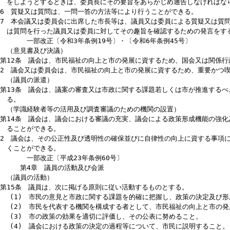
第10条 議会に、議案の審査又は議会の運営に関し協議又は調整を行
（質疑及び質問等）
第11条 会派に所属する議員は、当該会派を代表して、本会議におい
市長等の事務に関する質問（以下「質問」という。）をすることがで
2 前項のほか、全ての議員は、本会議において議長の許可を得て、質
3 前2項の質疑又は質問は、議長にその要旨をあらかじめ通告しなけ
4 前項の規定にかかわらず、緊急を要するときその他特別の事情があ
ことができる。
5 委員会の委員は、委員会において委員長の許可を得て、質疑をし、
をしようとするときは、委員長にその要旨をあらかじめ通告しなけれ
6 質疑又は質問は、一問一答の方法等により行うことができる。
7 本会議又は委員会に出席した市長等は、議員又は委員による質疑又
は質問を行った議員又は委員に対してその趣旨を確認するための発言
一部改正〔令和3年条例19号〕・〔令和6年条例45号〕
（意見書及び決議）
第12条 議会は、市民福祉の向上と市の発展に資するため、国会又は
2 議会又は委員会は、市民福祉の向上と市の発展に資するため、重要
（議員の派遣）
第13条 議会は、議案の審査又は市政に関する課題若しくは市が推進
る。
（学識経験者等の活用及び調査審議のための機関の設置）
第14条 議会は、議会における審議の充実、議会による政策形成機能