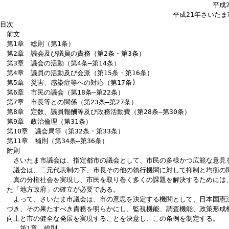
さいたま市議会基本条例
平成21年12月
平成21年さいたま市条例
目次
前文
第1章 総則（第1条）
第2章 議会及び議員の責務（第2条・第3条）
第3章 議会の活動（第4条―第14条）
第4章 議員の活動及び会派（第15条・第16条）
第5章 災害、感染症等への対応（第17条)
第6章 市民の議会（第18条―第22条）
第7章 市長等との関係（第23条―第27条）
第8章 定数、議員報酬等及び政務活動費（第28条―第30条）
第9章 政治倫理（第31条）
第10章 議会局等（第32条・第33条）
第11章 補則（第34条―第36条）
附則
さいたま市議会は、指定都市の議会として、市民の多様かつ広範な意
議会は、二元代表制の下、市長その他の執行機関に対して抑制と均衡
真の分権社会を実現し、市民を取り巻く多くの課題を解決するために