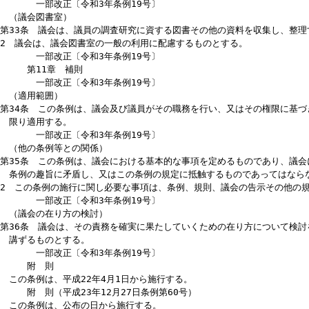
（政務活動費）
第30条 会派及び議員は、政策の決定及び形成並びに市政に関する課
きる。
2 会派及び議員は、前項の趣旨を尊重し、効果的かつ効率的に政務活
明性を確保しなければならない。
一部改正〔平成25年条例1号〕・〔令和3年条例19号〕
第9章 政治倫理
一部改正〔令和3年条例19号〕
第31条 議員は、職務に関する倫理を保持し、公正を疑わせるような
2 議員は、毎年、資産等の公開をしなければならない。
一部改正〔令和3年条例19号〕
第10章 議会局等
一部改正〔令和3年条例19号〕
（議会局）
第32条 議会は、その機能を充実強化し、効果的な運営を確保するた
2 議会局は、議長の指揮監督の下、議会に関する事務を執行する。
3 議会は、専門的な知識経験を有する者を活用する等、議会局の体制
一部改正〔令和3年条例19号〕
（議会図書室）
第33条 議会は、議員の調査研究に資する図書その他の資料を収集し
2 議会は、議会図書室の一般の利用に配慮するものとする。
一部改正〔令和3年条例19号〕