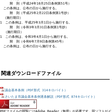
第11章 補則
一部改正〔令和3年条例19号〕
（適用範囲）
第34条 この条例は、議会及び議員がその職務を行い、又はその権限
限り適用する。
一部改正〔令和3年条例19号〕
（他の条例等との関係）
第35条 この条例は、議会における基本的な事項を定めるものであり
条例の趣旨に矛盾し、又はこの条例の規定に抵触するものであっては
2 この条例の施行に関し必要な事項は、条例、規則、議会の告示その
一部改正〔令和3年条例19号〕
（議会の在り方の検討）
第36条 議会は、その責務を確実に果たしていくための在り方につい
講ずるものとする。
一部改正〔令和3年条例19号〕
附 則
この条例は、平成22年4月1日から施行する。
附 則（平成23年12月27日条例第60号）
この条例は、公布の日から施行する。
附 則（平成24年10月25日条例第51号）
この条例は、公布の日から施行する。
附 則（平成25年2月22日条例第1号抄）