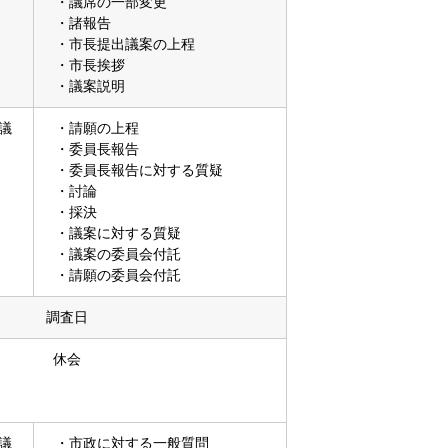
・議席の一部変更
・諸報告
・市長提出議案の上程
・市長挨拶
・議案説明
議
・請願の上程
・委員長報告
・委員長報告に対する質疑
・討論
・採決
・議案に対する質疑
・議案の委員会付託
・請願の委員会付託
調査日
休会
議
・市政に対する一般質問