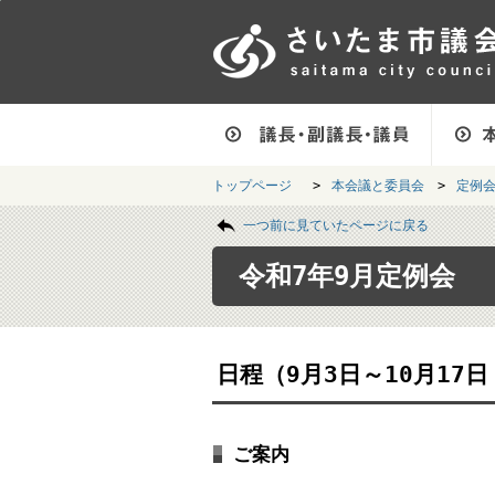
フッターへ移動
ページの先頭です。
ページ本文へ移動
ページの先頭に戻る
メインメニューへ移動
フッターメニューです。
メインメニューです。
トップページ
>
本会議と委員会
>
定例
ページの本文です。
一つ前に見ていたページに戻る
令和7年9月定例会
日程（9月3日～10月17日
ご案内