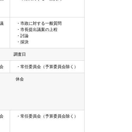
議
・市政に対する一般質問
・市長提出議案の上程
・討論
・採決
調査日
会
・常任委員会（予算委員会除く）
休会
会
・常任委員会（予算委員会除く）