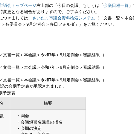
市議会トップページ
右上部の「今日の会議」もしくは「
会議日程一覧
」
時変更となる場合がありますので、ご了承ください。
につきましては、
さいたま市議会資料検索システム
（「文書一覧＞本会
年＞各委員会＞9月定例会＞各日フォルダ」）をご覧ください。
／文書一覧＞本会議＞令和7年＞9月定例会＞審議結果 ）
／文書一覧＞本会議＞令和7年＞9月定例会＞審議結果 ）
／文書一覧＞本会議＞令和7年＞9月定例会＞審議結果 ）
下記の会期予定表が承認されました。
期予定表
名
摘要
議
・開会
・会議録署名議員の指名
・会期の決定