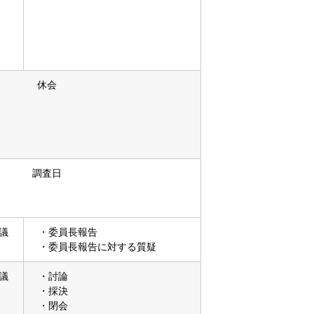
休会
調査日
議
・委員長報告
・委員長報告に対する質疑
議
・討論
・採決
・閉会