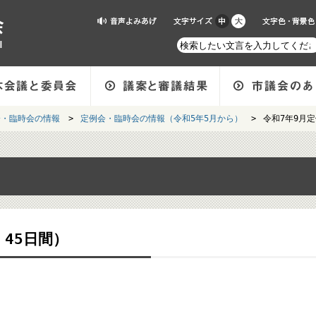
会・臨時会の情報
>
定例会・臨時会の情報（令和5年5月から）
>
令和7年9月
 45日間）