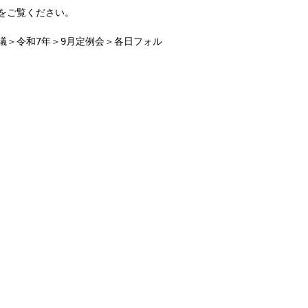
をご覧ください。
議＞令和7年＞9月定例会＞各日フォル