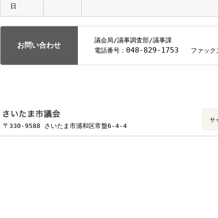
第117号 さいたま市火災予防条例の
第129号 町の区域を新たに画し及び
・所管事務調査（ 報告事項 ）
（1） 住所の表示の変更に関する本市
（2） パートナーシップ宣誓制度の拡
（3） さいたま市再生資源物の屋外保
（4） 桜環境センター熱回収施設緊急
（5） クリーンセンター大崎の都市計
5月1日
委員
・正副委員長互選
月曜
会
互選結果【川崎照正委員長、服部剛
日
議会局/議事調査部/議事課
お問い合わせ
048-829-1753
電話番号：
ファ