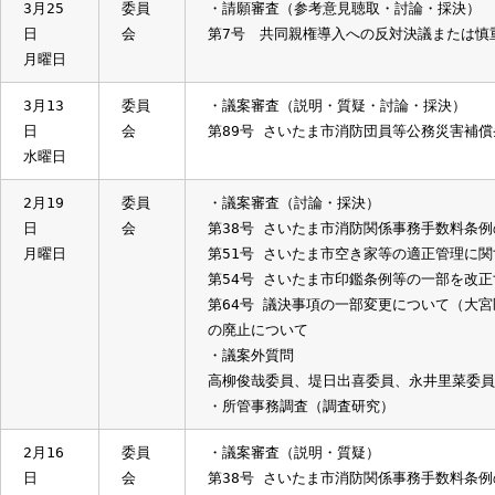
3月25
委員
・請願審査（参考意見聴取・討論・採
日
会
第7号 共同親権導入への反対決議ま
月曜日
3月13
委員
・議案審査（説明・質疑・討論・採決
日
会
第89号 さいたま市消防団員等公務災
水曜日
2月19
委員
・議案審査（討論・採決）
日
会
第38号 さいたま市消防関係事務手数
月曜日
第51号 さいたま市空き家等の適正管
第54号 さいたま市印鑑条例等の一部
第64号 議決事項の一部変更について
の廃止について
・議案外質問
高柳俊哉委員、堤日出喜委員、永井里
・所管事務調査（調査研究）