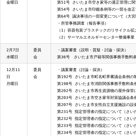
2月16
委員
・議案審査（説明・質疑）
日
会
第38号 さいたま市消防関係事務手数
金曜日
第51号 さいたま市空き家等の適正管
第54号 さいたま市印鑑条例等の一部
第64号 議決事項の一部変更について
・所管事務調査（報告事項）
（1）容器包装プラスチックのリサイ
（2）サーマルエネルギーセンター整
2月7日
委員
・議案審査（説明・質疑・討論・採決
水曜日
会
第36号 さいたま市戸籍等関係事務手
12月11
委員
・議案審査（討論・採決）
日
会
第192号 さいたま市町名町界審議会
月曜日
第198号 さいたま市消防関係事務手
第202号 さいたま市再生資源物の屋
第203号 さいたま市空き家等対策協
第207号 さいたま市女性自立支援施