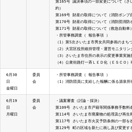
県外行政視察について
9月15
委員
・議案審査（ 説明 ・ 質疑 ）
日
会
第155号 さいたま市廃棄物の処理及
金曜日
第156号 さいたま市ホテル南郷条例
第157号 さいたま市特定非営利活動
第159号 さいたま市火災予防条例の
第160号 さいたま市大宮南部浄化セ
第165号 議決事項の一部変更につい
約）
第169号 財産の取得について（消防
第170号 財産の取得について（消防
第171号 財産の取得について（救急自
・所管事務調査（ 報告事項 ）
（1）第5次さいたま市男女共同参画の
（2）大宮区役所維持管理・運営モニ
（3）さいたま市住所の表示の変更事
（4）公衆街路灯一斉ＬＥＤ化（ＥＳ