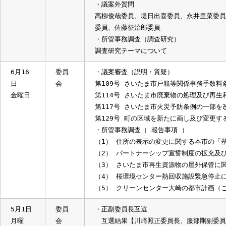
6月30
委員
・所管事務調査（ 報告事項 ）
日
会
（1）消防団員に支給した報酬に係る
金曜日
6月19
委員
・議案審査（討論・採決）
日
会
第109号 さいたま市戸籍等関係事務
月曜日
第114号 さいたま市廃棄物の処理及
第117号 さいたま市火災予防条例の
第129号 町の区域を新たに画し及び
・議案外質問
高柳俊哉委員、堤日出喜委員、永井里
委員、佐藤征治郎委員
・所管事務調査（調査研究）
調査研究テーマについて
6月16
委員
・議案審査（説明・質疑）
日
会
第109号 さいたま市戸籍等関係事務
金曜日
第114号 さいたま市廃棄物の処理及