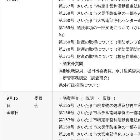
水曜日
1. さいたま市総合振興計画基本計
（2）調査研究
1. 脱炭素社会に向けた取り組みに
9月19
委員
・議案審査（ 討論 ・ 採決 ）
日
会
第155号 さいたま市廃棄物の処理及
火曜日
第156号 さいたま市ホテル南郷条例
第157号 さいたま市特定非営利活動
第159号 さいたま市火災予防条例の
第160号 さいたま市大宮南部浄化セ
第165号 議決事項の一部変更につい
約）
第169号 財産の取得について（消防
第170号 財産の取得について（消防
第171号 財産の取得について（救急自
・議案外質問
高柳俊哉委員、堤日出喜委員、永井里
・所管事務調査（調査研究）