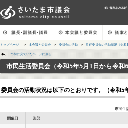
メインメニューです。
トップページ
>
本会議と委員会
>
委員会の活動
>
常任委員会の活動状況（
ページの本文です。
一つ前に見ていたページに戻る
市民生活委員会（令和5年5月1日から令
委員会の活動状況は以下のとおりです。（令和5
市
開催日
形態