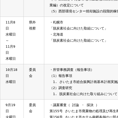
第234号 指定管理者の指定について
・所管事務調査（報告事項）
（1）第4次さいたま市防犯のまちづく
（2）日進支所の移転について
（3）さいたま市マイナンバーカード
（4）第2次さいたま市地球温暖化対策
業編）の改定について
（5）西部環境センター焼却施設の段
11月8
県外
・札幌市
日
視察
「脱炭素社会に向けた取組について」
水曜日
・北海道
～
「脱炭素社会に向けた取組について」
11月9
日
木曜日
10月18
委員
・所管事務調査（報告事項）
日
会
（1）報告事項