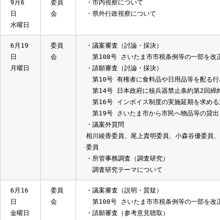
第31号 印刷物の校正と校閲の違いと
・所管事務調査
（1）報告事項
1. さいたま市債権回収対策基本計画
2. 債権管理条例に基づく債権放棄に
3. さいたま市総合振興計画基本計画
（2）調査研究
1. さいたま市の農業について
9月6
委員
・市内視察について
日
会
・県外行政視察について
水曜日
6月19
委員
・議案審査（討論・採決）
日
会
第108号 さいたま市市税条例等の一部
月曜日
・請願審査（討論・採決）
第10号 有権者に食料品や日用品等を
第14号 日本政府に核兵器禁止条約第
第16号 インボイス制度の実施延期を