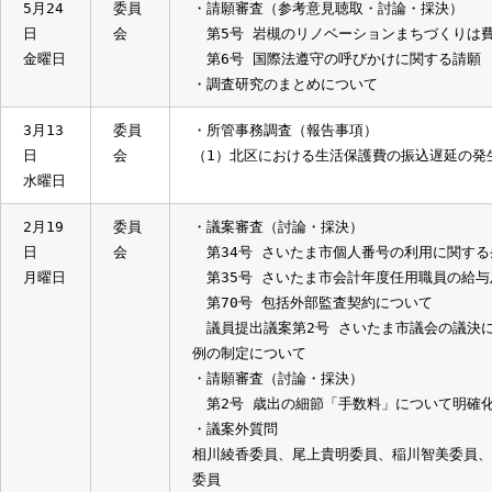
5月24
委員
・請願審査（参考意見聴取・討論・採決
日
会
第5号 岩槻のリノベーションまちづく
金曜日
第6号 国際法遵守の呼びかけに関する
・調査研究のまとめについて
3月13
委員
・所管事務調査（報告事項）
日
会
（1）北区における生活保護費の振込遅延
水曜日
2月19
委員
・議案審査（討論・採決）
日
会
第34号 さいたま市個人番号の利用に
月曜日
第35号 さいたま市会計年度任用職員
第70号 包括外部監査契約について
議員提出議案第2号 さいたま市議会の
例の制定について
・請願審査（討論・採決）
第2号 歳出の細節「手数料」について