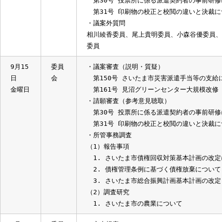
日
視察
・白子果樹園
水曜日
「本市の農業の現状について」
9月19
委員
・議案審査（討論・採決）
日
会
第150号 さいたま市災害派遣手当等
火曜日
第161号 見沼グリーンセンター大規
・請願審査（討論・採決）
第30号 投票所に係る派遣契約者の事
第31号 印刷物の校正と校閲の違いと
・議案外質問
相川綾香委員、尾上貴明委員、小森谷優
委員
9月15
委員
・議案審査（説明・質疑）
日
会
第150号 さいたま市災害派遣手当等
金曜日
第161号 見沼グリーンセンター大規
・請願審査（参考意見聴取）
第30号 投票所に係る派遣契約者の事