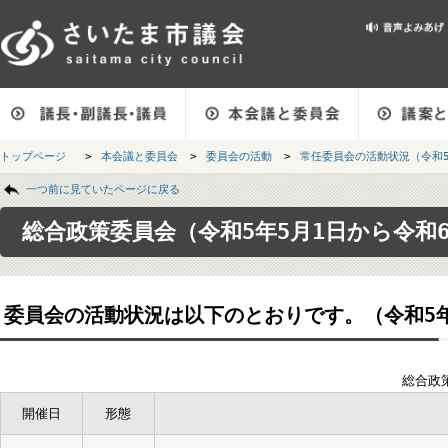
メインメニューです。
トップページ
>
本会議と委員会
>
委員会の活動
>
常任委員会の活動状況（
ページの本文です。
一つ前に見ていたページに戻る
総合政策委員会（令和5年5月1日から令
委員会の活動状況は以下のとおりです。（令和5
総
開催日
形態