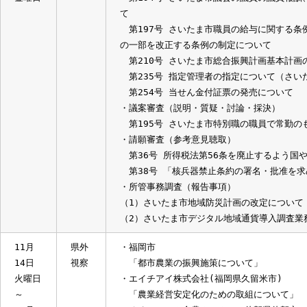
相川綾香委員、尾上貴明委員、小森谷優
委員、浜口健司委員
12月8
委員
・議案審査（説明・質疑）
日
会
第193号 さいたま市個人番号の利用
金曜日
第194号 さいたま市議会の議員の議
て
第197号 さいたま市職員の給与に関
の一部を改正する条例の制定について
第210号 さいたま市総合振興計画基本
第235号 指定管理者の指定について（
第254号 当せん金付証票の発売につい
・議案審査（説明・質疑・討論・採決）
第195号 さいたま市特別職の職員で
・請願審査（参考意見聴取）
第36号 所得税法第56条を廃止するよ
第38号 「核兵器禁止条約の署名・批
・所管事務調査（報告事項）
（1）さいたま市地域防災計画の改定につ