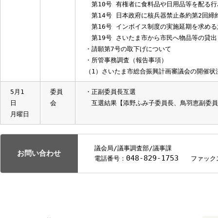
第19号 さいたま市から市民へ物品等
・議案外質問
相川綾香委員、尾上貴明委員、小森谷優
委員
・所管事務調査（調査研究）
調査研究テーマについて
6月16
委員
・議案審査（説明・質疑）
日
会
第108号 さいたま市市税条例等の一部
金曜日
・請願審査（参考意見聴取）
第10号 有権者に食料品や日用品等を
第14号 日本政府に核兵器禁止条約第
第16号 インボイス制度の実施延期を
第19号 さいたま市から市民へ物品等
・請願第7号の取下げについて
・所管事務調査（報告事項）
（1）さいたま市総合振興計画審議会の