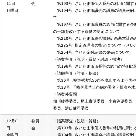
18日
会
第196号 さいたま市市長等の給与の特
月曜日
12月
委員
・議案審査（討論・採決）
11日
会
第193号 さいたま市個人番号の利用
月曜日
第194号 さいたま市議会の議員の議
て
第197号 さいたま市職員の給与に関
の一部を改正する条例の制定について
第210号 さいたま市総合振興計画基本
第235号 指定管理者の指定について（
第254号 当せん金付証票の発売につい
・議案審査（説明・質疑・討論・採決）
第196号 さいたま市市長等の給与の特
・請願審査（討論・採決）
第36号 所得税法第56条を廃止するよ
第38号 「核兵器禁止条約の署名・批
・議案外質問