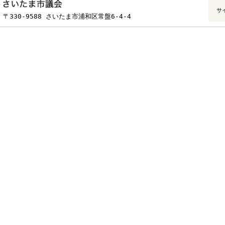
5月1
委員
・正副委員長互選
日
会
互選結果【添野ふみ子委員長、鳥羽恵
月曜日
議会局/議事調査部/議事課
お問い合わせ
048-829-1753
電話番号：
ファ
フッターです。
〒330-9588 さいたま市浦和区常盤6-4-4