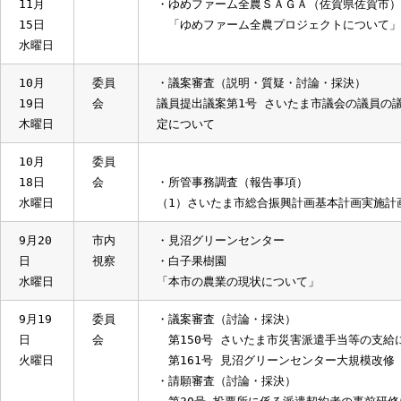
（2）さいたま市デジタル地域通貨導入
11月
県外
・福岡市
14日
視察
「都市農業の振興施策について」
火曜日
・エイチアイ株式会社(福岡県久留米市)
～
「農業経営安定化のための取組につい
11月
・ゆめファーム全農ＳＡＧＡ（佐賀県佐
15日
「ゆめファーム全農プロジェクトにつ
水曜日
10月
委員
・議案審査（説明・質疑・討論・採決）
19日
会
議員提出議案第1号 さいたま市議会の議
木曜日
定について
10月
委員
18日
会
・所管事務調査（報告事項）
水曜日
（1）さいたま市総合振興計画基本計画
9月20
市内
・見沼グリーンセンター