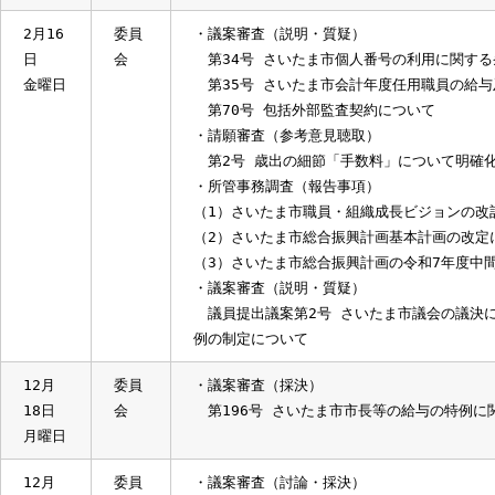
・議案外質問
相川綾香委員、尾上貴明委員、稲川智美
委員
2月16
委員
・議案審査（説明・質疑）
日
会
第34号 さいたま市個人番号の利用に
金曜日
第35号 さいたま市会計年度任用職員
第70号 包括外部監査契約について
・請願審査（参考意見聴取）
第2号 歳出の細節「手数料」について
・所管事務調査（報告事項）
（1）さいたま市職員・組織成長ビジョン
（2）さいたま市総合振興計画基本計画
（3）さいたま市総合振興計画の令和7年
・議案審査（説明・質疑）
議員提出議案第2号 さいたま市議会の
例の制定について
12月
委員
・議案審査（採決）