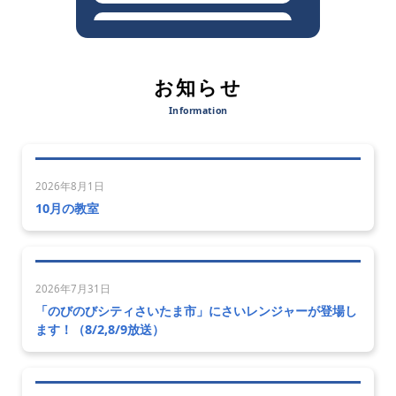
プラネタリウム新番組「ＭＭ
Ｘ 火星衛星探査計画」
お知らせ
プラネタリウム新番組「ダイナ
ソートラベラーズ」
★夏休みこども科学館まつり
2026年8月1日
【企画展】「うごいて発見！ス
10月の教室
ポーツのひみつ展」
2026年7月31日
「のびのびシティさいたま市」にさいレンジャーが登場し
ます！（8/2,8/9放送）