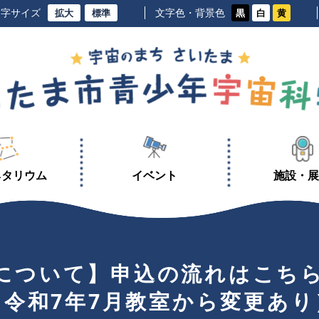
す
メニュー
文字サイズ
文字色・背景色
拡大
標準
黒
白
黄
ネタリウム
イベント
施設・展
について】申込の流れはこち
（令和7年7月教室から変更あり