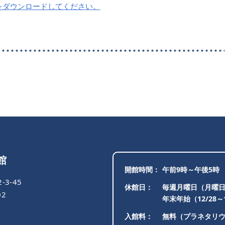
derをダウンロードしてください。
館
開館時間
午前9時～午後5時
3-45
休館日
毎週月曜日（月曜
02
年末年始（12/28～
入館料
無料（プラネタリウム