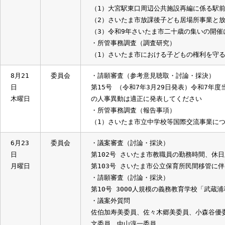
日
第144号 さいたま市放課後児童クラブ
金曜日
第150号 議決事項の一部変更について
負契約）
第151号 議決事項の一部変更について
第152号 議決事項の一部変更について（
レッシュ改修（建築）工事請負契約）
第153号 議決事項の一部変更について（
レッシュ改修（機械設備）工事請負契約
・所管事務調査（報告事項）
（1）大宮駅東口周辺公共施設再編に係
（2）さいたま市放課後子ども居場所事
（3）令和9年さいたま市二十歳の集い
・所管事務調査（調査研究）
（1）さいたま市における子どもの権利
8月21
委員会
・請願審査（参考意見聴取・討論・採決
日
第15号 （令和7年3月29日発表）令
木曜日
の人事異動は適正に発表してください