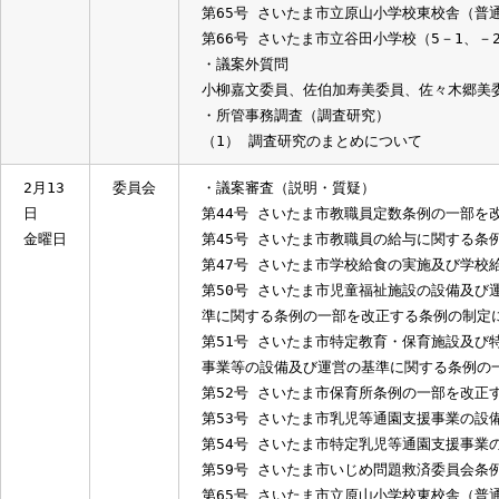
第52号 さいたま市保育所条例の一部
第53号 さいたま市乳児等通園支援事
第54号 さいたま市特定乳児等通園支
第65号 さいたま市立原山小学校東校
第66号 さいたま市立谷田小学校（5－
・議案外質問
小柳嘉文委員、佐伯加寿美委員、佐々木
・所管事務調査（調査研究）
（1） 調査研究のまとめについて
2月13
委員会
・議案審査（説明・質疑）
日
第44号 さいたま市教職員定数条例の
金曜日
第45号 さいたま市教職員の給与に関
第47号 さいたま市学校給食の実施及
第50号 さいたま市児童福祉施設の設
準に関する条例の一部を改正する条例の
第51号 さいたま市特定教育・保育施
事業等の設備及び運営の基準に関する条
第52号 さいたま市保育所条例の一部