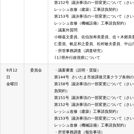
28日
火曜日
9月16
委員会
・議案審査（討論・採決）
日
第144号 さいたま市放課後児童クラブ
火曜日
第150号 議決事項の一部変更について
負契約）
第151号 議決事項の一部変更について
第152号 議決事項の一部変更について（
レッシュ改修（建築）工事請負契約）
第153号 議決事項の一部変更について（
レッシュ改修（機械設備）工事請負契約
・議案外質問
小柳嘉文委員、佐伯加寿美委員、佐々木
仁委員、帆足和之委員、松村敏夫委員、
・所管事務調査（調査研究）
(1)県外行政視察について
9月12
委員会
・議案審査（説明・質疑）