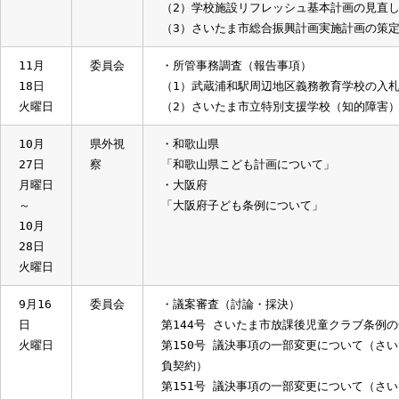
第200号 議決事項の一部変更につい
第201号 議決事項の一部変更につい
・請願審査（参考意見聴取）
第27号 さいたま市でゆきとどいた教育
・所管事務調査（報告事項）
（1）放課後子ども居場所事業について
（2）学校施設リフレッシュ基本計画の
（3）さいたま市総合振興計画実施計画
11月
委員会
・所管事務調査（報告事項）
18日
（1）武蔵浦和駅周辺地区義務教育学校
火曜日
（2）さいたま市立特別支援学校（知的
10月
県外視
・和歌山県
27日
察
「和歌山県こども計画について」
月曜日
・大阪府
～
「大阪府子ども条例について」
10月