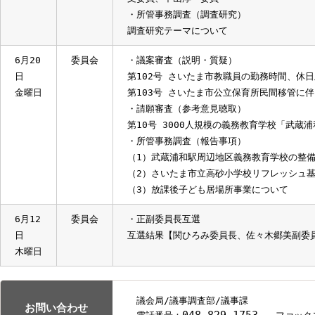
・所管事務調査（報告事項）
（1）さいたま市立中学校等国際交流事
6月23
委員会
・議案審査（討論・採決）
日
第102号 さいたま市教職員の勤務時
月曜日
第103号 さいたま市公立保育所民間
・請願審査（討論・採決）
第10号 3000人規模の義務教育学校
・議案外質問
佐伯加寿美委員、佐々木郷美委員、小森
文委員、中山淳一委員
・所管事務調査（調査研究）
調査研究テーマについて
6月20
委員会
・議案審査（説明・質疑）
日
第102号 さいたま市教職員の勤務時
金曜日
第103号 さいたま市公立保育所民間
・請願審査（参考意見聴取）
第10号 3000人規模の義務教育学校