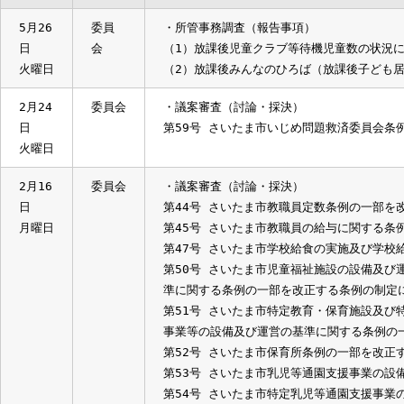
日
5月26
委員
・所管事務調査（報告事項）
日
会
（1）放課後児童クラブ等待機児童数の
火曜日
（2）放課後みんなのひろば（放課後子
2月24
委員会
・議案審査（討論・採決）
日
第59号 さいたま市いじめ問題救済委員
火曜日
2月16
委員会
・議案審査（討論・採決）
日
第44号 さいたま市教職員定数条例の
月曜日
第45号 さいたま市教職員の給与に関
第47号 さいたま市学校給食の実施及
第50号 さいたま市児童福祉施設の設
準に関する条例の一部を改正する条例の
第51号 さいたま市特定教育・保育施
事業等の設備及び運営の基準に関する条