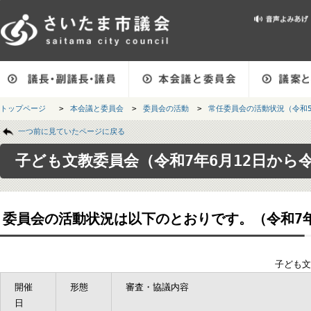
メインメニューです。
トップページ
>
本会議と委員会
>
委員会の活動
>
常任委員会の活動状況（
ページの本文です。
一つ前に見ていたページに戻る
子ども文教委員会（令和7年6月12日か
委員会の活動状況は以下のとおりです。（令和7
子
開催
形態
審査・協議内容