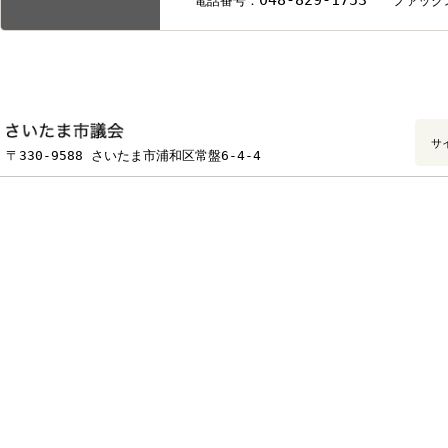
・所管事務調査（報告事項）
（1）武蔵浦和駅周辺地区義務教育学校
（2）さいたま市立高砂小学校リフレッ
（3）放課後子ども居場所事業について
6月12
委員会
・正副委員長互選
日
互選結果【関ひろみ委員長、佐々木郷美
木曜日
議会局/議事調査部/議事課
お問い合わせ
048-829-1753
電話番号：
ファ
フッターです。