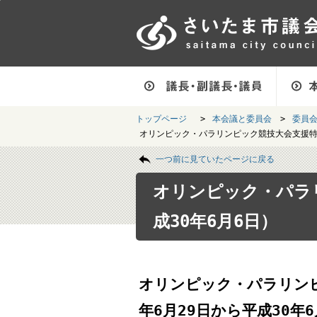
フッターへ移動
ページの先頭です。
ページ本文へ移動
ページの先頭に戻る
メインメニューへ移動
フッターメニューです。
メインメニューです。
トップページ
>
本会議と委員会
>
委員
オリンピック・パラリンピック競技大会支援特別
ページの本文です。
一つ前に見ていたページに戻る
オリンピック・パラリ
成30年6月6日）
オリンピック・パラリン
年6月29日から平成30年6