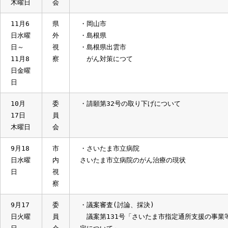
日
会
議案第161号「さいたま市国民健康保険税
議案第170号「指定管理者の指定について
議案第171号「指定管理者の指定について
議案第172号「指定管理者の指定について
議案第173号「指定管理者の指定について
11月
委
・所管事務調査（調査研究）
28日
員
木曜日
会
11月6
県
・岡山市
日水曜
外
・島根県
日～
視
・島根県出雲市
11月8
察
がん対策につて
日金曜
日
10月
委
・請願第32号の取り下げについて
17日
員