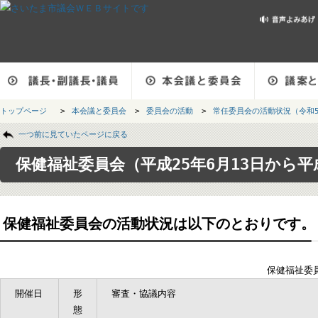
メインメニューです。
トップページ
>
本会議と委員会
>
委員会の活動
>
常任委員会の活動状況（
ページの本文です。
一つ前に見ていたページに戻る
保健福祉委員会（平成25年6月13日から
保健福祉委員会の活動状況は以下のとおりです。
保健福
開催日
形
審査・協議内容