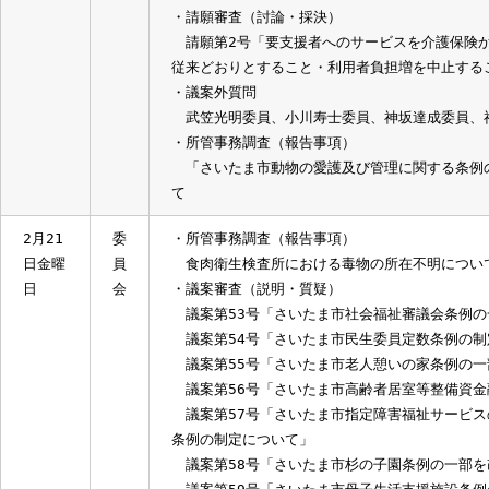
議案第61号「さいたま市病院事業の設置等
議案第64号「さいたま市青少年問題協議会
議案第74号「財産の交換について」
議員提出議案第1号「さいたま市国民健康
・請願審査（討論・採決）
請願第2号「要支援者へのサービスを介護保
従来どおりとすること・利用者負担増を中止
・議案外質問
武笠光明委員、小川寿士委員、神坂達成委
・所管事務調査（報告事項）
「さいたま市動物の愛護及び管理に関する
て
2月21
委
・所管事務調査（報告事項）
日金曜
員
食肉衛生検査所における毒物の所在不明に
日
会
・議案審査（説明・質疑）
議案第53号「さいたま市社会福祉審議会条
議案第54号「さいたま市民生委員定数条