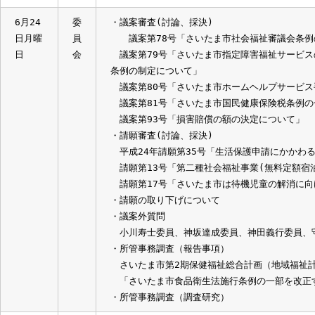
請願第28号「「年金確保支援法」を活用し
民年金ローン制度」の創設」
請願第34号「子育て支援医療費助成事業
請願第35号「生活保護制度を維持するこ
9月5
委
・議案審査(説明、質疑、討論、採決)
日木曜
員
議案第133号「さいたま市食品衛生法施行
日
会
7月4
委
・さいたま市被保護者等住居・生活・金銭管
日木曜
員
日
会
6月24
委
・議案審査(討論、採決)
日月曜
員
議案第78号「さいたま市社会福祉審議会
日
会
議案第79号「さいたま市指定障害福祉サー
条例の制定について」
議案第80号「さいたま市ホームヘルプサー
議案第81号「さいたま市国民健康保険税条