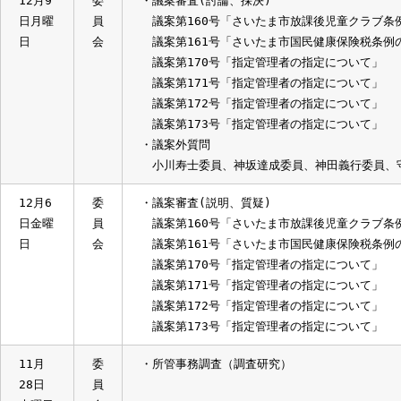
日
会
12月
委
・所管事務調査（報告事項）
19日
員
さいたま市立病院施設整備基本計画（案）
木曜日
会
・所管事務調査（調査研究テーマ「がん対策
12月9
委
・議案審査(討論、採決)
日月曜
員
議案第160号「さいたま市放課後児童クラ
日
会
議案第161号「さいたま市国民健康保険税
議案第170号「指定管理者の指定について
議案第171号「指定管理者の指定について
議案第172号「指定管理者の指定について
議案第173号「指定管理者の指定について
・議案外質問
小川寿士委員、神坂達成委員、神田義行委
12月6
委
・議案審査(説明、質疑)
日金曜
員
議案第160号「さいたま市放課後児童クラ