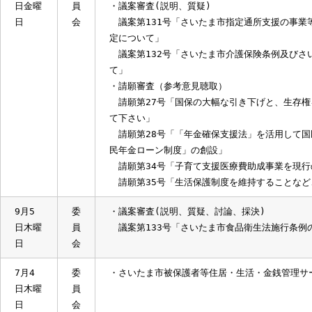
・議案外質問
武笠光明委員、帆足和之委員、小川寿士委
おり委員
・所管事務調査（報告事項）
さいたま市被保護者等住居・生活・金銭管
（仮称）さいたま市子ども総合センター建
公募型プロポーザルの審査結果について
9月13
委
・市内視察及び県外行政視察について
日金曜
員
・議案審査(説明、質疑)
日
会
議案第131号「さいたま市指定通所支援の
定について」
議案第132号「さいたま市介護保険条例及
て」
・請願審査（参考意見聴取）
請願第27号「国保の大幅な引き下げと、生
て下さい」