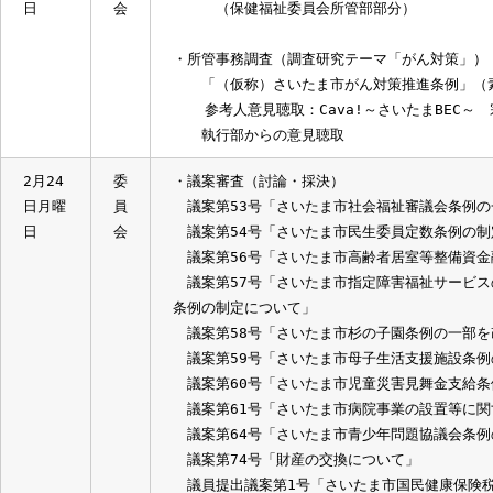
2月25
委
・所管事務調査（報告事項）
日火曜
員
さいたま市総合振興計画次期実施計画（素
日
会
（保健福祉委員会所管部部分）
・所管事務調査（調査研究テーマ「がん対策
「（仮称）さいたま市がん対策推進条例
参考人意見聴取：Cava!～さいたまBE
執行部からの意見聴取
2月24
委
・議案審査（討論・採決）
日月曜
員
議案第53号「さいたま市社会福祉審議会条
日
会
議案第54号「さいたま市民生委員定数条
議案第56号「さいたま市高齢者居室等整備
議案第57号「さいたま市指定障害福祉サー
条例の制定について」
議案第58号「さいたま市杉の子園条例の
議案第59号「さいたま市母子生活支援施設
議案第60号「さいたま市児童災害見舞金