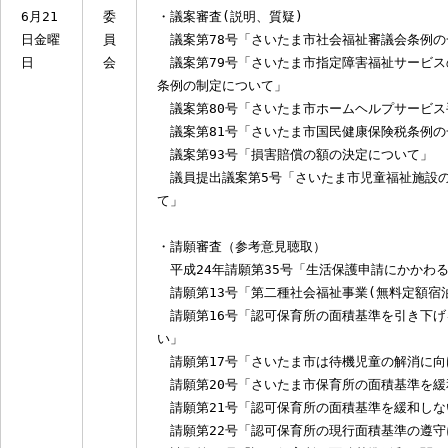
議案第93号「損害賠償の額の決定につい
・請願審査(討論、採決)
平成24年請願第35号「生活保護申請にか
請願第13号「第二種社会福祉事業(無料定
請願第17号「さいたま市は待機児童の解消
・請願の取り下げについて
・議案外質問
小川寿士委員、神坂達成委員、神田義行委
・所管事務調査（報告事項）
さいたま市第2期保健福祉総合計画（地域
「さいたま市食品衛生法施行条例の一部を
・所管事務調査（調査研究）
6月21
委
・議案審査(説明、質疑)
日金曜
員
議案第78号「さいたま市社会福祉審議会条
日
会
議案第79号「さいたま市指定障害福祉サー
条例の制定について」
議案第80号「さいたま市ホームヘルプサー