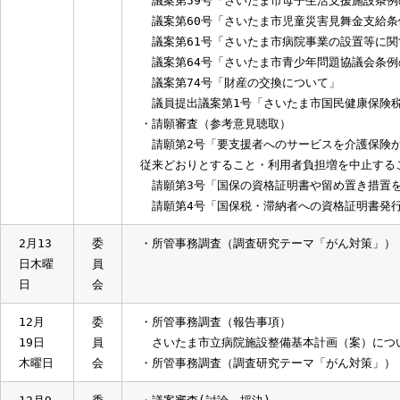
議案第55号「さいたま市老人憩いの家条
議案第56号「さいたま市高齢者居室等整備
議案第57号「さいたま市指定障害福祉サー
条例の制定について」
議案第58号「さいたま市杉の子園条例の
議案第59号「さいたま市母子生活支援施設
議案第60号「さいたま市児童災害見舞金
議案第61号「さいたま市病院事業の設置等
議案第64号「さいたま市青少年問題協議会
議案第74号「財産の交換について」
議員提出議案第1号「さいたま市国民健康
・請願審査（参考意見聴取）
請願第2号「要支援者へのサービスを介護保
従来どおりとすること・利用者負担増を中止
請願第3号「国保の資格証明書や留め置き
請願第4号「国保税・滞納者への資格証明
2月13
委
・所管事務調査（調査研究テーマ「がん対策
日木曜
員