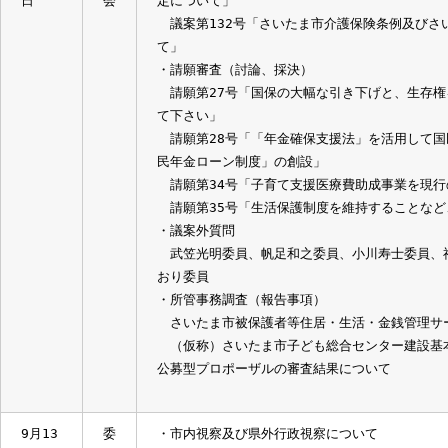
木曜日
会
9月18
市
・さいたま市立病院
日水曜
内
さいたま市立病院のがん治療の現状
日
視
察
9月17
委
・議案審査(討論、採決)
日火曜
員
議案第131号「さいたま市指定通所支援の
日
会
定について」
議案第132号「さいたま市介護保険条例及
て」
・請願審査（討論、採決）
請願第27号「国保の大幅な引き下げと、生
て下さい」
請願第28号「「年金確保支援法」を活用し
民年金ローン制度」の創設」
請願第34号「子育て支援医療費助成事業
請願第35号「生活保護制度を維持するこ