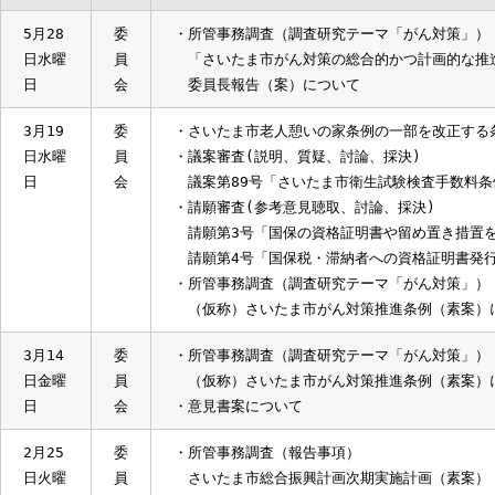
態
5月28
委
・所管事務調査（調査研究テーマ「がん対策
日水曜
員
「さいたま市がん対策の総合的かつ計画的
日
会
委員長報告（案）について
3月19
委
・さいたま市老人憩いの家条例の一部を改正
日水曜
員
・議案審査(説明、質疑、討論、採決)
日
会
議案第89号「さいたま市衛生試験検査手数
・請願審査(参考意見聴取、討論、採決)
請願第3号「国保の資格証明書や留め置き
請願第4号「国保税・滞納者への資格証明
・所管事務調査（調査研究テーマ「がん対策
（仮称）さいたま市がん対策推進条例（素
3月14
委
・所管事務調査（調査研究テーマ「がん対策
日金曜
員
（仮称）さいたま市がん対策推進条例（素
日
会
・意見書案について