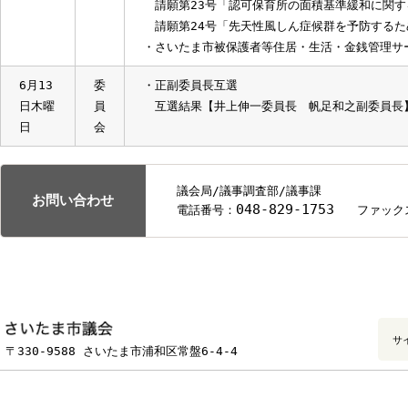
議案第81号「さいたま市国民健康保険税条
議案第93号「損害賠償の額の決定につい
議員提出議案第5号「さいたま市児童福祉
て」
・請願審査（参考意見聴取）
平成24年請願第35号「生活保護申請にか
請願第13号「第二種社会福祉事業(無料定
請願第16号「認可保育所の面積基準を引き
い」
請願第17号「さいたま市は待機児童の解消
請願第20号「さいたま市保育所の面積基準
請願第21号「認可保育所の面積基準を緩
請願第22号「認可保育所の現行面積基準
請願第23号「認可保育所の面積基準緩和
請願第24号「先天性風しん症候群を予防す
・さいたま市被保護者等住居・生活・金銭管