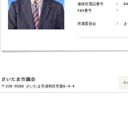
郵便番号
連絡先電話番号
FAX番号
所属委員会
フッターです。
〒330-9588 さいたま市浦和区常盤6-4-4