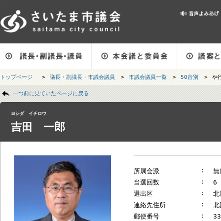
メインメニューです。
トップページ
>
議長・副議長・市議会議員
>
市議会議員一覧
>
50音別
ページの本文です。
一つ前に見ていたページに戻る
ヨシダ イチロウ
吉田 一郎
所属会派
当選回数
選出区
連絡先住所