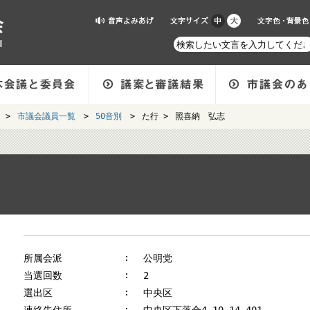
>
市議会議員一覧
>
50音別
>
た行 >
照喜納 弘志
所属会派
公明党
当選回数
2
選出区
中央区