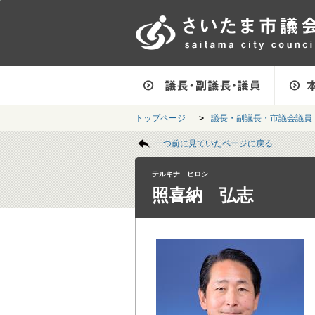
フッターへ移動
ページの先頭です。
ページの先頭に戻る
メインメニューへ移動
フッターメニューです。
メインメニューです。
トップページ
>
議長・副議長・市議会議員
ページの本文です。
一つ前に見ていたページに戻る
テルキナ ヒロシ
照喜納 弘志