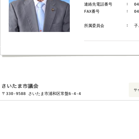
郵便番号
連絡先電話番号
FAX番号
所属委員会
フッターです。
〒330-9588 さいたま市浦和区常盤6-4-4