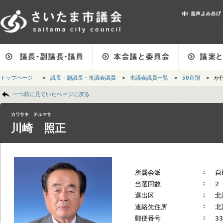
メインメニューです。
トップページ
>
議長・副議長・市議会議員
>
市議会議員一覧
>
50音別
ページの本文です。
一つ前に見ていたページに戻る
カワサキ テルマサ
川崎 照正
所属会派
当選回数
選出区
連絡先住所