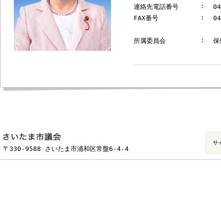
郵便番号
連絡先電話番号
FAX番号
所属委員会
フッターです。
〒330-9588 さいたま市浦和区常盤6-4-4