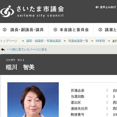
メインメニューです。
トップページ
>
議長・副議長・市議会議員
>
市議会議員一覧
>
50音別
ページの本文です。
一つ前に見ていたページに戻る
イナガワ サトミ
稲川 智美
所属会派
当選回数
選出区
連絡先住所