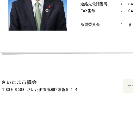
郵便番号
連絡先電話番号
FAX番号
所属委員会
フッターです。
〒330-9588 さいたま市浦和区常盤6-4-4