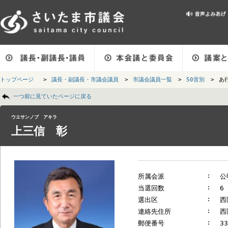
メインメニューです。
トップページ
>
議長・副議長・市議会議員
>
市議会議員一覧
>
50音別
ページの本文です。
一つ前に見ていたページに戻る
ウエサンノブ アキラ
上三信 彰
所属会派
当選回数
選出区
連絡先住所