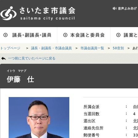
メインメニューです。
トップページ
>
議長・副議長・市議会議員
>
市議会議員一覧
>
50音別
ページの本文です。
一つ前に見ていたページに戻る
イトウ マナブ
伊藤 仕
所属会派
当選回数
選出区
連絡先住所