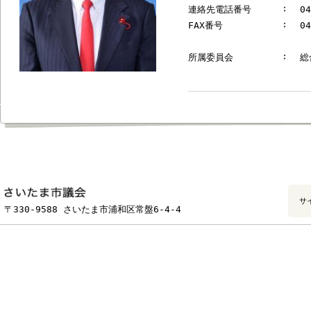
郵便番号
連絡先電話番号
FAX番号
所属委員会
フッターです。
〒330-9588 さいたま市浦和区常盤6-4-4