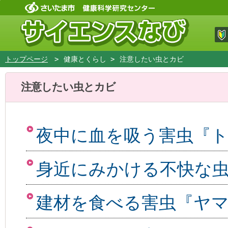
フッターです。
フッターへ移動
ページの先頭です。
メインリストへ移動
ページの先頭に戻る
トップページ
>
健康とくらし >
注意したい虫とカビ
メインリストです。
注意したい虫とカビ
夜中に血を吸う害虫『
身近にみかける不快な
建材を食べる害虫『ヤ