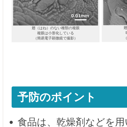
翅（はね）のない種類の複眼
複眼は小形化している
（簡易電子顕微鏡で撮影）
予防のポイント
食品は、乾燥剤などを用