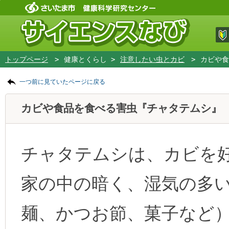
フッターです。
ページの先頭です。
ページの先頭に戻る
メインコンテンツへ移動
トップページ
>
健康とくらし >
注意したい虫とカビ
>
カビや食
ページの本文です。
一つ前に見ていたページに戻る
メインコンテンツです。
カビや食品を食べる害虫『チャタテムシ』
チャタテムシは、カビを
家の中の暗く、湿気の多
麺、かつお節、菓子など