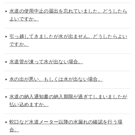
水道の使用中止の届出を忘れていました。どうしたら
よいですか。
引っ越してきましたが水が出ません。どうしたらよい
ですか。
水道管が凍って水が出ない場合。
水の出が悪い、もしくは水が出ない場合。
水道の納入通知書の納入期限が過ぎてしまいましたが
払い込めますか。
蛇口など水道メーター以降の水漏れの確認を行う場
合。