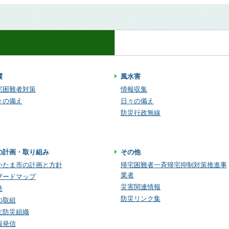
震
風水害
宅困難者対策
情報収集
々の備え
日々の備え
防災行政無線
の計画・取り組み
その他
いたま市の計画と方針
帰宅困難者一斉帰宅抑制対策推進事
業者
ザードマップ
災害関連情報
発
防災リンク集
の取組
主防災組織
報発信