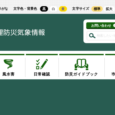
りがな
文字色・背景色
文字サイズ
黒
白
黄
標準
拡大
お問い合わせ
風水害
日常確認
防災ガイドブック