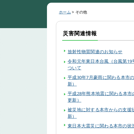
ホーム
>
その他
災害関連情報
放射性物質関連のお知らせ
令和元年東日本台風（台風第19
ついて
平成30年7月豪雨に関わる本市の
新）
平成28年熊本地震に関わる本市の
更新）
被災地に対する本市からの支援状
新）
東日本大震災に関わる本市の状況