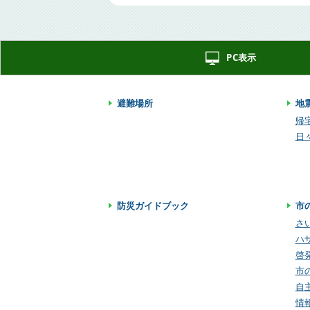
PC表示
避難場所
地
帰
日
防災ガイドブック
市
さ
ハ
啓
市
自
情