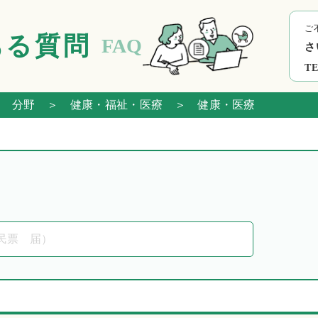
ご
ある質問
FAQ
さ
TE
 分野
＞ 健康・福祉・医療
＞ 健康・医療