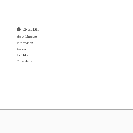
ENGLISH
about Museum
Information
Access
Facilities
Collections