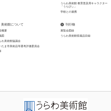
うらわ美術館 教育普及用キャラクター
「うらびぃ」
学校との連携
美術館について
刊行物
設概要
展覧会図録
織図
うらわ美術館収蔵品目録
らわ美術館協議会
いたま市美術品等選考評価委員会
革