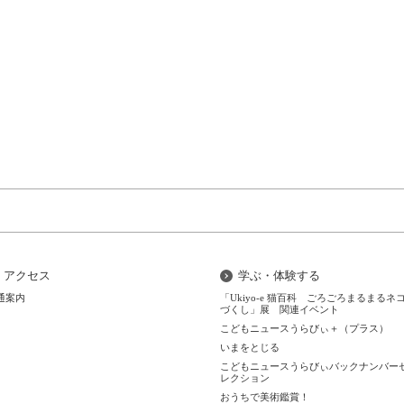
アクセス
学ぶ・体験する
通案内
「Ukiyo-e 猫百科 ごろごろまるまるネ
づくし」展 関連イベント
こどもニュースうらびぃ＋（プラス）
いまをとじる
こどもニュースうらびぃバックナンバー
レクション
おうちで美術鑑賞！