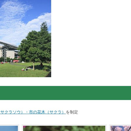
（サクラソウ）・市の花木（サクラ）
を制定