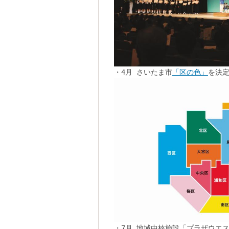
・4月 さいたま市
「区の色」
を決
・7月 地域中核施設「プラザウエ