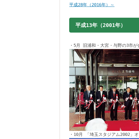
平成28年（2016年）～
平成13年（2001年）
・5月 旧浦和・大宮・与野の3市
・10月 「埼玉スタジアム2002」