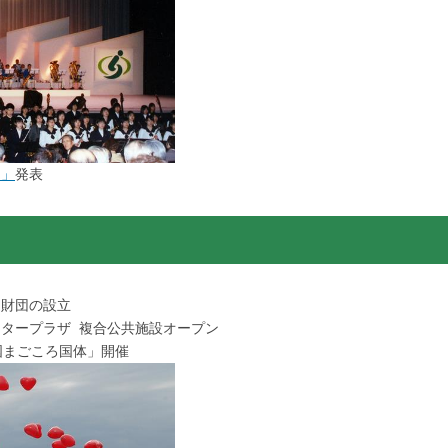
ち」
発表
造財団の設立
ンタープラザ 複合公共施設オープン
国まごころ国体」開催