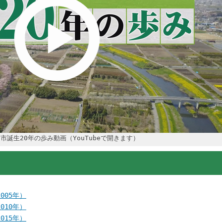
市誕生20年の歩み動画（YouTubeで開きます）
005年）
010年）
015年）