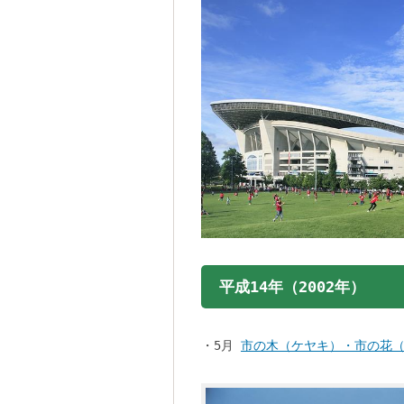
平成14年（2002年）
・5月
市の木（ケヤキ）・市の花