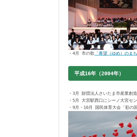
・4月 市の歌
「希望（ゆめ）のま
平成16年（2004年）
・3月 財団法人さいたま市産業創
・5月 大宮駅西口にシーノ大宮セ
・9月・10月 国民体育大会「彩の