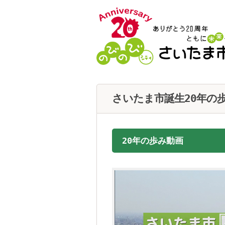
フッターへ移動
ページの先頭です。
ページの先頭に戻る
メインメニューへ移動
ページの本文です。
さいたま市誕生20年の
20年の歩み動画