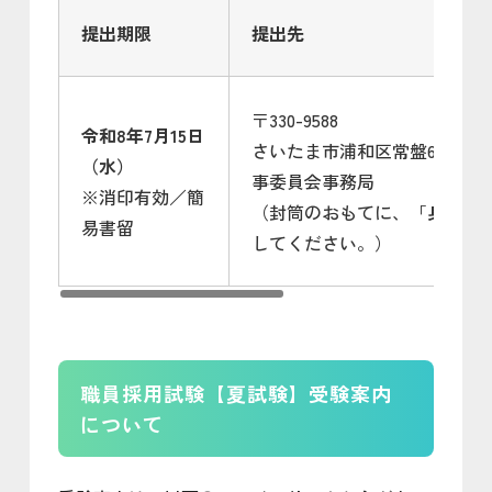
提出期限
提出先
〒330-9588
令和8年7月15日
さいたま市浦和区常盤6丁目4
（水）
事委員会事務局
※消印有効／簡
（封筒のおもてに、「
身体検
易書留
してください。）
職員採用試験【夏試験】受験案内
について