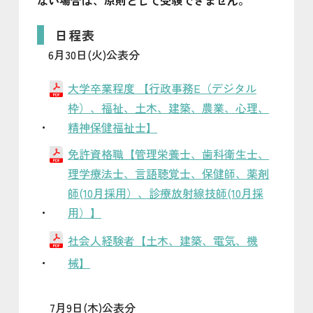
日程表
6月30日(火)公表分
大学卒業程度 【行政事務E（デジタル
枠）、福祉、土木、建築、農業、心理、
精神保健福祉士】
免許資格職【管理栄養士、歯科衛生士、
理学療法士、言語聴覚士、保健師、薬剤
師(10月採用）、診療放射線技師(10月採
用）】
社会人経験者【土木、建築、電気、機
械】
7月9日(木)公表分