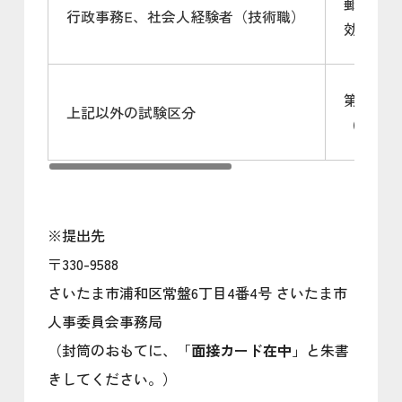
郵送（6
行政事務E、社会人経験者（技術職）
効／簡易
第1次試
上記以外の試験区分
（日））
※提出先
〒330-9588
さいたま市浦和区常盤6丁目4番4号 さいたま市
人事委員会事務局
（封筒のおもてに、「
面接カード在中
」と朱書
きしてください。）