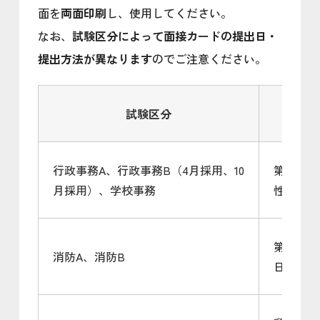
面を
両面印刷
し、使用してください。
なお、
試験区分によって面接カードの提出日・
提出方法が異なります
のでご注意ください。
試験区分
提
行政事務A、行政事務B（4月採用、10
第2次試
月採用）、学校事務
性検査実
第2次試
消防A、消防B
日）