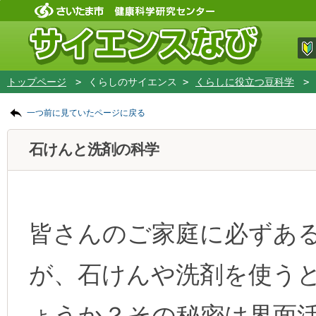
フッターです。
ページの先頭です。
ページの先頭に戻る
メインコンテンツへ移動
トップページ
>
くらしのサイエンス >
くらしに役立つ豆科学
>
ページの本文です。
一つ前に見ていたページに戻る
メインコンテンツです。
石けんと洗剤の科学
皆さんのご家庭に必ずあ
が、石けんや洗剤を使う
ょうか？その秘密は界面