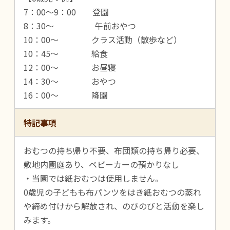
7：00～9：00 登園
8：30～ 午前おやつ
10：00～ クラス活動（散歩など）
10：45～ 給食
12：00～ お昼寝
14：30～ おやつ
16：00～ 降園
特記事項
おむつの持ち帰り不要、布団類の持ち帰り必要、
敷地内園庭あり、ベビーカーの預かりなし
・当園では紙おむつは使用しません。
0歳児の子どもも布パンツをはき紙おむつの蒸れ
や締め付けから解放され、のびのびと活動を楽し
みます。