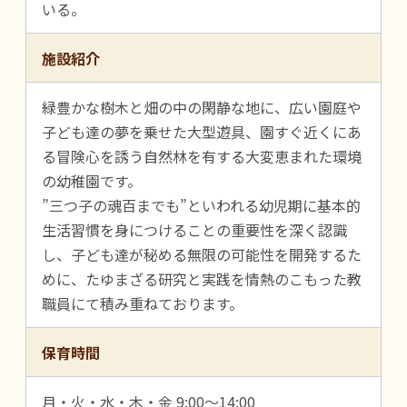
いる。
施設紹介
緑豊かな樹木と畑の中の閑静な地に、広い園庭や
子ども達の夢を乗せた大型遊具、園すぐ近くにあ
る冒険心を誘う自然林を有する大変恵まれた環境
の幼稚園です。
”三つ子の魂百までも”といわれる幼児期に基本的
生活習慣を身につけることの重要性を深く認識
し、子ども達が秘める無限の可能性を開発するた
めに、たゆまざる研究と実践を情熱のこもった教
職員にて積み重ねております。
保育時間
月・火・水・木・金 9:00～14:00