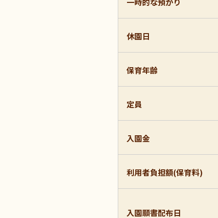
一時的な預かり
休園日
保育年齢
定員
入園金
利用者負担額(保育料)
入園願書配布日