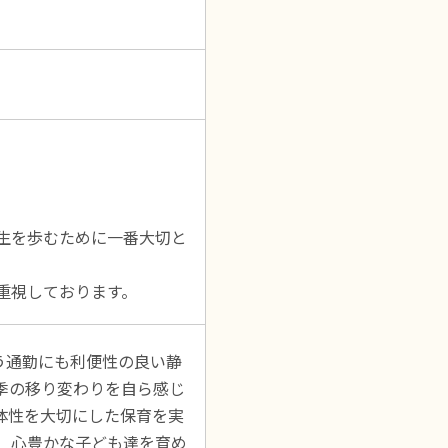
生を歩むために一番大切と
重視しております。
う通勤にも利便性の良い静
季の移り変わりを自ら感じ
体性を大切にした保育を実
、心豊かな子ども達を育め