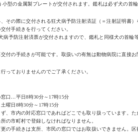
という小型の金属製プレートが交付されます。鑑札は必ず犬の首
い、その際に交付される狂犬病予防注射済証（＝注射証明書）
の交付手続きを行ってください。
に狂犬病予防注射済票が交付されますので、鑑札と同様犬の首
票交付の手続きが可能です。取扱いの有無は動物病院に直接お
は行っておりませんのでご了承ください。
口…平日8時30分～17時15分
日8時30分～17時15分
らず、市内の対応窓口であればどこでも取り扱っています。た
場所の市町村で登録しなければなりません。
変更の手続きは支所、市民の窓口ではお取扱いできません。区