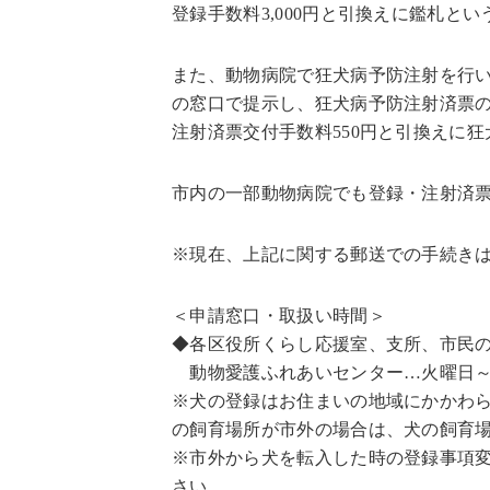
登録手数料3,000円と引換えに鑑札
また、動物病院で狂犬病予防注射を行
の窓口で提示し、狂犬病予防注射済票
注射済票交付手数料550円と引換え
市内の一部動物病院でも登録・注射済
※現在、上記に関する郵送での手続き
＜申請窓口・取扱い時間＞
◆各区役所くらし応援室、支所、市民の窓
動物愛護ふれあいセンター…火曜日～土曜
※犬の登録はお住まいの地域にかかわ
の飼育場所が市外の場合は、犬の飼育
※市外から犬を転入した時の登録事項
さい。