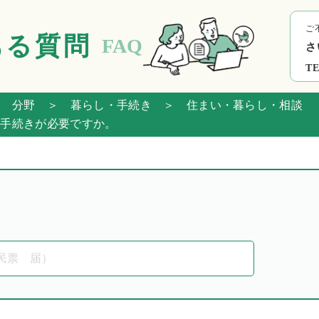
ご
ある質問
FAQ
さ
TE
 分野
＞ 暮らし・手続き
＞ 住まい・暮らし・相談
手続きが必要ですか。