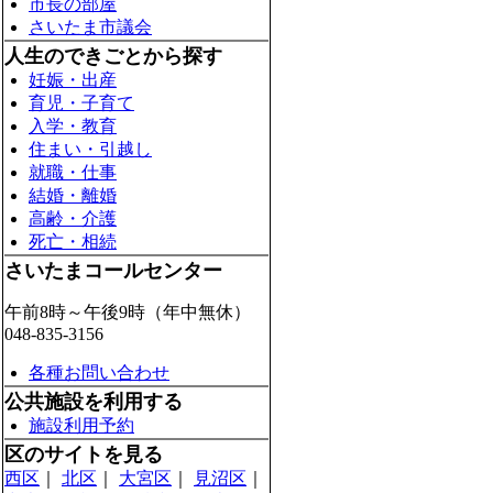
市長の部屋
さいたま市議会
人生のできごとから探す
妊娠・出産
育児・子育て
入学・教育
住まい・引越し
就職・仕事
結婚・離婚
高齢・介護
死亡・相続
さいたまコールセンター
午前8時～午後9時（年中無休）
048-835-3156
各種お問い合わせ
公共施設を利用する
施設利用予約
区のサイトを見る
西区
｜
北区
｜
大宮区
｜
見沼区
｜