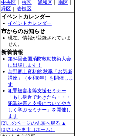
中央区
｜
桜区
｜
浦和区
｜
南区
｜
緑区
｜
岩槻区
イベントカレンダー
イベントカレンダー
市からのお知らせ
現在、情報が登録されていま
せん。
新着情報
第54回全国消防救助技術大会
に出場します！
与野郷土資料館 秋季「お気楽
講座」（令和8年）を開催しま
す
犯罪被害者等支援セミナー
「もし身近で起きたら・・・
犯罪被害と支援についてやさ
しく学ぶセミナー」を開催し
ます
[2]このページの先頭へ戻る ▲
[0]さいたま市（ホーム）