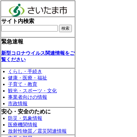
サイト内検索
緊急速報
新型コロナウイルス関連情報をご
覧ください
くらし・手続き
健康・医療・福祉
子育て・教育
観光・スポーツ・文化
事業者向けの情報
市政情報
安心・安全のために
防災・気象情報
医療機関情報
放射性物質／震災関連情報