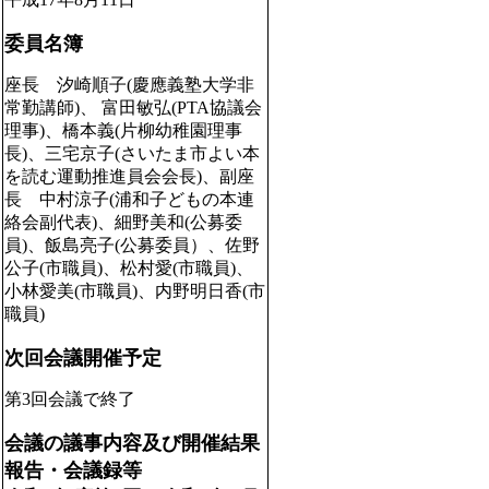
委員名簿
座長 汐崎順子(慶應義塾大学非
常勤講師)、 富田敏弘(PTA協議会
理事)、橋本義(片柳幼稚園理事
長)、三宅京子(さいたま市よい本
を読む運動推進員会会長)、副座
長 中村涼子(浦和子どもの本連
絡会副代表)、細野美和(公募委
員)、飯島亮子(公募委員）、佐野
公子(市職員)、松村愛(市職員)、
小林愛美(市職員)、内野明日香(市
職員)
次回会議開催予定
第3回会議で終了
会議の議事内容及び開催結果
報告・会議録等