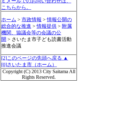
Ｅメールでのお問い合わせは、
こちらから。
ホーム
>
市政情報
>
情報公開の
総合的な推進
>
情報提供
>
附属
機関、協議会等の会議の公
開
> さいたま市子ども読書活動
推進会議
[2]このページの先頭へ戻る ▲
[0]さいたま市（ホーム）
Copyright (C) 2013 City Saitama All
Rights Reserved.