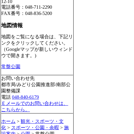
12-10
電話番号：048-711-2290
FAX番号：048-836-5200
地図情報
地図をご覧になる場合は、下記リ
ンクをクリックしてください。
（Googleマップが新しいウィンド
ウで開きます。)
常盤公園
お問い合わせ先
都市局/みどり公園推進部/南部公
園整備課
電話
048-840-6179
Ｅメールでのお問い合わせは、
こちらから。
ホーム
>
観光・スポーツ・文
化
>
スポーツ・公園・余暇
>
施
設案内
>
公園
> 常盤公園