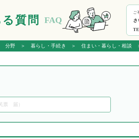
ご
ある質問
FAQ
さ
TE
 分野
＞ 暮らし・手続き
＞ 住まい・暮らし・相談
＞