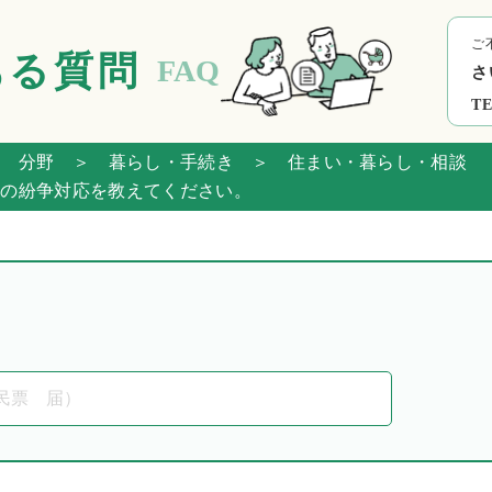
ご
ある質問
FAQ
さ
TE
 分野
＞ 暮らし・手続き
＞ 住まい・暮らし・相談
の紛争対応を教えてください。